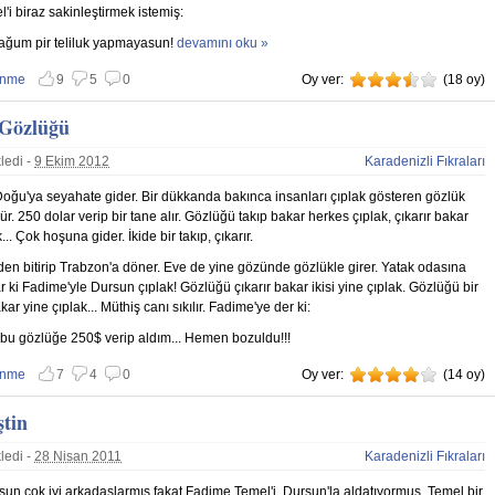
'i biraz sakinleştirmek istemiş:
şağum pir teliluk yapmayasun!
Divan hakkında
devamını oku »
enme
9
5
0
Oy ver:
3.5
(
18
oy)
 vazgeç
nmemekten vazgeç
 Gözlüğü
ledi -
9 Ekim 2012
Karadenizli Fıkraları
ğu'ya seyahate gider. Bir dükkanda bakınca insanları çıplak gösteren gözlük
rür. 250 dolar verip bir tane alır. Gözlüğü takıp bakar herkes çıplak, çıkarır bakar
... Çok hoşuna gider. İkide bir takıp, çıkarır.
nden bitirip Trabzon'a döner. Eve de yine gözünde gözlükle girer. Yatak odasına
ar ki Fadime'yle Dursun çıplak! Gözlüğü çıkarır bakar ikisi yine çıplak. Gözlüğü bir
ar yine çıplak... Müthiş canı sıkılır. Fadime'ye der ki:
bu gözlüğe 250$ verip aldım... Hemen bozuldu!!!
enme
7
4
0
Oy ver:
4
(
14
oy)
 vazgeç
nmemekten vazgeç
tin
ledi -
28 Nisan 2011
Karadenizli Fıkraları
sun çok iyi arkadaşlarmış fakat Fadime Temel'i, Dursun'la aldatıyormuş. Temel bir