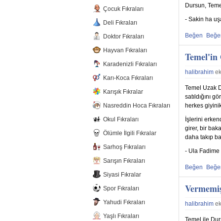
Dursun, Temel
Çocuk Fıkraları
- Sakin ha u
Deli Fıkraları
Beğen
Beğ
Doktor Fıkraları
Beğenmekten
Beğe
Hayvan Fıkraları
Temel'in
Karadenizli Fıkraları
halibrahim
ek
Karı-Koca Fıkraları
Temel Uzak Do
Karışık Fıkralar
satıldığını gö
Nasreddin Hoca Fıkraları
herkes giyinik
Okul Fıkraları
İşlerini erke
girer, bir bak
Ölümle İlgili Fıkralar
daha takıp bak
Sarhoş Fıkraları
- Ula Fadime 
Sarışın Fıkraları
Beğen
Beğ
Siyasi Fıkralar
Beğenmekten
Beğe
Vermemiş
Spor Fıkraları
Yahudi Fıkraları
halibrahim
ek
Yaşlı Fıkraları
Temel ile Dur