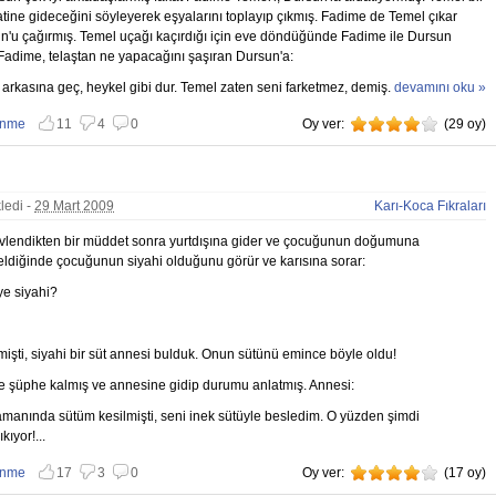
tine gideceğini söyleyerek eşyalarını toplayıp çıkmış. Fadime de Temel çıkar
n'u çağırmış. Temel uçağı kaçırdığı için eve döndüğünde Fadime ile Dursun
Fadime, telaştan ne yapacağını şaşıran Dursun'a:
 arkasına geç, heykel gibi dur. Temel zaten seni farketmez, demiş.
Vermemiştin
devamını oku »
hakkında
enme
11
4
0
Oy ver:
4
(
29
oy)
 vazgeç
nmemekten vazgeç
ledi -
29 Mart 2009
Karı-Koca Fıkraları
evlendikten bir müddet sonra yurtdışına gider ve çocuğunun doğumuna
ldiğinde çocuğunun siyahi olduğunu görür ve karısına sorar:
ye siyahi?
mişti, siyahi bir süt annesi bulduk. Onun sütünü emince böyle oldu!
e şüphe kalmış ve annesine gidip durumu anlatmış. Annesi:
manında sütüm kesilmişti, seni inek sütüyle besledim. O yüzden şimdi
kıyor!...
enme
17
3
0
Oy ver:
4
(
17
oy)
 vazgeç
nmemekten vazgeç