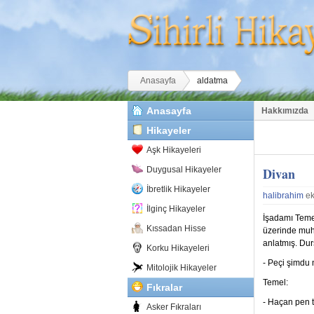
Buradasınız
Anasayfa
aldatma
Anasayfa
Hakkımızda
Hikayeler
Aşk Hikayeleri
Duygusal Hikayeler
Divan
İbretlik Hikayeler
halibrahim
ek
İlginç Hikayeler
İşadamı Temel
Kıssadan Hisse
üzerinde muha
anlatmış. Du
Korku Hikayeleri
- Peçi şimdu
Mitolojik Hikayeler
Temel:
Fıkralar
- Haçan pen 
Asker Fıkraları