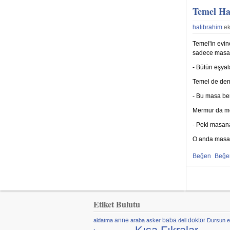
Temel Ha
halibrahim
ek
Temel'in evi
sadece masam
- Bütün eşyal
Temel de demi
- Bu masa be
Mermur da me
- Peki masan
O anda masan
Beğen
Beğ
Beğenmekten
Beğe
Sayfalar
Etiket Bulutu
anne
baba
doktor
aldatma
araba
asker
deli
Dursun
e