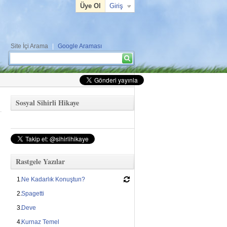
Üye Ol
Giriş
Site İçi Arama
|
Google Araması
Arama formu
Ara
Sosyal Sihirli Hikaye
Rastgele Yazılar
Ne Kadarlık Konuştun?
Spagetti
Deve
Kurnaz Temel