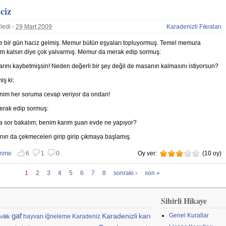
ciz
ledi -
29 Mart 2009
Karadenizli Fıkraları
ne bir gün haciz gelmiş. Memur bütün eşyaları topluyormuş. Temel memura
 kalsın diye çok yalvarmış. Memur da merak edip sormuş:
arını kaybetmişsin! Neden değerli bir şey değil de masanın kalmasını istiyorsun?
ş ki:
nim her soruma cevap veriyor da ondan!
rak edip sormuş:
a sor bakalım; benim karım şuan evde ne yapıyor?
ın da çekmeceleri girip girip çıkmaya başlamış.
enme
6
1
0
Oy ver:
3
(
10
oy)
 vazgeç
nmemekten vazgeç
1
2
3
4
5
6
7
8
sonraki ›
son »
Sihirli Hikaye
gaf
Karadenizli
karı
Genel Kurallar
hayvan
iğneleme
Karadeniz
vlilik