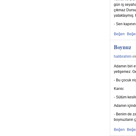
gün iş seyaha
çıkmaz Dursu
yataktaymış. 
- Sen kapının
Beğen
Beğ
Beğenmekten
Beğe
Boynuz
halibrahim
ek
Adamın biri 
yetişemez. Ge
- Bu çocuk ni
Karısı:
- Sütüm kesil
Adamın içind
- Benim de za
boynuzların çı
Beğen
Beğ
Beğenmekten
Beğe