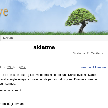
Reklam
aldatma
Sıralama: En Yeniler
ledi -
29 Ekim 2012
Karadenizli Fıkraları
, bir gün işten erken çıkıp eve gelmiş ki ne görsün? Karısı, evdeki divanın
sebecisiyle sevişiyor. Ertesi gün düşünceli halini gören Dursun'a durumu
rsun sormuş:
 ne yapacağsun?
ta oni düşüneyrum.