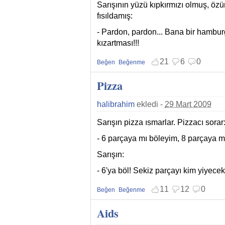
Sarışının yüzü kıpkırmızı olmuş, özür
fısıldamış:
- Pardon, pardon... Bana bir hamburg
kızartması!!!
21
6
0
Beğen
Beğenme
Beğenmekten vazgeç
Beğenmemekten vazgeç
Pizza
halibrahim
ekledi -
29 Mart 2009
Sarışın pizza ısmarlar. Pizzacı sorar
- 6 parçaya mı böleyim, 8 parçaya m
Sarışın:
- 6'ya böl! Sekiz parçayı kim yiyecek!
11
12
0
Beğen
Beğenme
Beğenmekten vazgeç
Beğenmemekten vazgeç
Aids