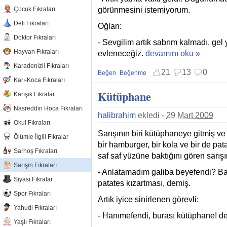
görünmesini istemiyorum.
Çocuk Fıkraları
Deli Fıkraları
Oğlan:
Doktor Fıkraları
- Sevgilim artık sabrım kalmadı, gel
Hayvan Fıkraları
evleneceğiz.
Öyle Yağma Yok! hakkında
devamını oku »
Karadenizli Fıkraları
21
13
0
Beğen
Beğenme
Karı-Koca Fıkraları
Beğenmekten vazgeç
Beğenmemekten vazgeç
Kütüphane
Karışık Fıkralar
Nasreddin Hoca Fıkraları
halibrahim
ekledi -
29 Mart 2009
Okul Fıkraları
Sarışının biri kütüphaneye gitmiş v
Ölümle İlgili Fıkralar
bir hamburger, bir kola ve bir de pat
Sarhoş Fıkraları
saf saf yüzüne baktığını gören sarış
Sarışın Fıkraları
- Anlatamadım galiba beyefendi? Ban
Siyasi Fıkralar
patates kızartması, demiş.
Spor Fıkraları
Artık iyice sinirlenen görevli:
Yahudi Fıkraları
- Hanımefendi, burası kütüphane! d
Yaşlı Fıkraları