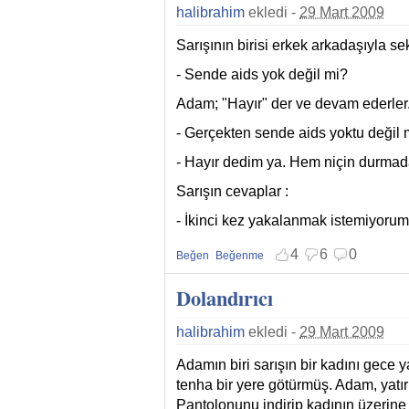
halibrahim
ekledi -
29 Mart 2009
Sarışının birisi erkek arkadaşıyla s
- Sende aids yok değil mi?
Adam; "Hayır" der ve devam ederler. 
- Gerçekten sende aids yoktu değil 
- Hayır dedim ya. Hem niçin durma
Sarışın cevaplar :
- İkinci kez yakalanmak istemiyorum 
4
6
0
Beğen
Beğenme
Beğenmekten vazgeç
Beğenmemekten vazgeç
Dolandırıcı
halibrahim
ekledi -
29 Mart 2009
Adamın biri sarışın bir kadını gece y
tenha bir yere götürmüş. Adam, yatırm
Pantolonunu indirip kadının üzerine 