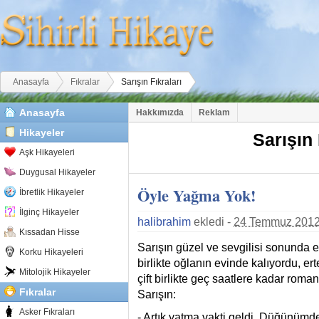
Buradasınız
Anasayfa
Fıkralar
Sarışın Fıkraları
Anasayfa
Hakkımızda
Reklam
Hikayeler
Sarışın 
Aşk Hikayeleri
Duygusal Hikayeler
Öyle Yağma Yok!
İbretlik Hikayeler
İlginç Hikayeler
halibrahim
ekledi -
24 Temmuz 201
Kıssadan Hisse
Sarışın güzel ve sevgilisi sonunda ev
Korku Hikayeleri
birlikte oğlanın evinde kalıyordu, er
Mitolojik Hikayeler
çift birlikte geç saatlere kadar roman
Fıkralar
Sarışın:
Asker Fıkraları
- Artık yatma vakti geldi. Düğünümde