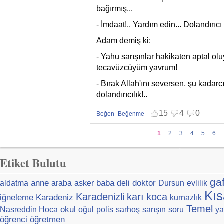
bağırmış...
- İmdaat!.. Yardım edin... Dolandırıcı 
Adam demiş ki:
- Yahu sarışınlar hakikaten aptal ol
tecavüzcüyüm yavrum!
- Bırak Allah'ını seversen, şu kada
dolandırıcılık!..
15
4
0
Beğen
Beğenme
Beğenmekten vazgeç
Beğenmemekten vazgeç
Sayfalar
1
2
3
4
5
6
Etiket Bulutu
ga
anne
baba
doktor
aldatma
araba
asker
deli
Dursun
evlilik
Kıs
Karadenizli
karı
koca
iğneleme
Karadeniz
kurnazlık
Temel
okul
Nasreddin Hoca
oğul
polis
sarhoş
sarışın
soru
ya
öğrenci
öğretmen