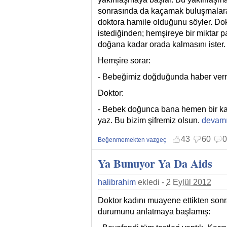
sonrasında da kaçamak buluşmalara
doktora hamile olduğunu söyler. Dok
istediğinden; hemşireye bir miktar pa
doğana kadar orada kalmasını ister.
Hemşire sorar:
- Bebeğimiz doğduğunda haber verm
Doktor:
- Bebek doğunca bana hemen bir kart
yaz. Bu bizim şifremiz olsun.
Spagetti
devamı
Beğen
Beğenmekten vazgeç
43
60
0
Beğenme
Beğenmemekten vazgeç
Ya Bunuyor Ya Da Aids
halibrahim
ekledi -
2 Eylül 2012
Doktor kadını muayene ettikten sonr
durumunu anlatmaya başlamış: