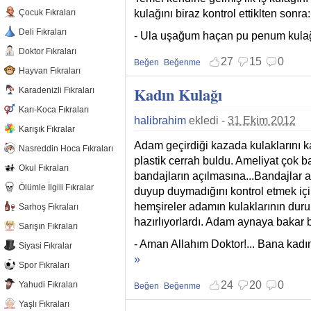
kulağını biraz kontrol ettiklten sonra:
Çocuk Fıkraları
Deli Fıkraları
- Ula uşağum haçan pu penum kula
Doktor Fıkraları
27
15
0
Beğen
Beğenme
Hayvan Fıkraları
Beğenmekten vazgeç
Beğenmemekten vazgeç
Kadın Kulağı
Karadenizli Fıkraları
Karı-Koca Fıkraları
halibrahim
ekledi -
31 Ekim 2012
Karışık Fıkralar
Adam geçirdiği kazada kulaklarını kay
Nasreddin Hoca Fıkraları
plastik cerrah buldu. Ameliyat çok ba
Okul Fıkraları
bandajların açılmasına...Bandajlar 
Ölümle İlgili Fıkralar
duyup duymadığını kontrol etmek iç
hemşireler adamın kulaklarının du
Sarhoş Fıkraları
hazırlıyorlardı. Adam aynaya bakar
Sarışın Fıkraları
- Aman Allahım Doktor!... Bana kadın
Siyasi Fıkralar
»
Spor Fıkraları
24
20
0
Yahudi Fıkraları
Beğen
Beğenme
Beğenmekten vazgeç
Beğenmemekten vazgeç
Yaşlı Fıkraları