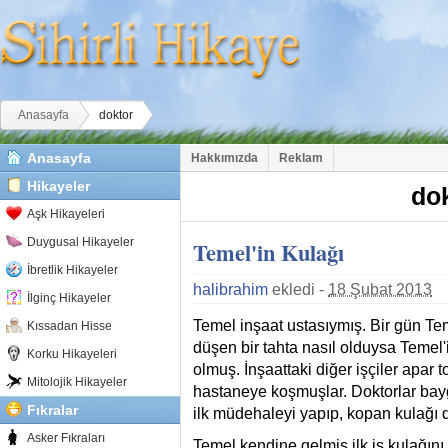
Buradasınız
Anasayfa
doktor
Anasayfa
Hakkımızda
Reklam
Hikayeler
do
Aşk Hikayeleri
Duygusal Hikayeler
Temel'in Kulağı
İbretlik Hikayeler
halibrahim
ekledi -
18 Şubat 2013
İlginç Hikayeler
Temel inşaat ustasıymış. Bir gün Tem
Kıssadan Hisse
düşen bir tahta nasıl olduysa Temel
Korku Hikayeleri
olmuş. İnşaattaki diğer işçiler apar 
Mitolojik Hikayeler
hastaneye koşmuşlar. Doktorlar bay
Fıkralar
ilk müdehaleyi yapıp, kopan kulağı d
Asker Fıkraları
Temel kendine gelmiş ilk iş kulağını