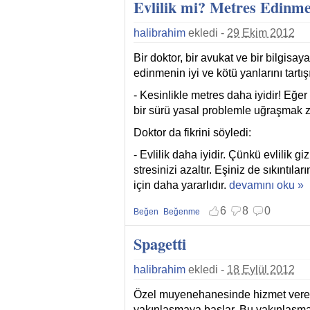
Evlilik mi? Metres Edinm
halibrahim
ekledi -
29 Ekim 2012
Bir doktor, bir avukat ve bir bilgis
edinmenin iyi ve kötü yanlarını tartışı
- Kesinlikle metres daha iyidir! Eğe
bir sürü yasal problemle uğraşmak z
Doktor da fikrini söyledi:
- Evlilik daha iyidir. Çünkü evlilik g
stresinizi azaltır. Eşiniz de sıkıntıla
için daha yararlıdır.
Evlilik mi? Metres E
devamını oku »
6
8
0
Beğen
Beğenme
Beğenmekten vazgeç
Beğenmemekten vazgeç
Spagetti
halibrahim
ekledi -
18 Eylül 2012
Özel muyenehanesinde hizmet veren e
yakınlaşmaya başlar. Bu yakınlaşma 