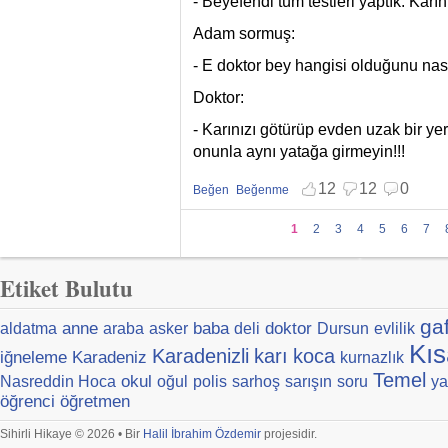
- Beyefendi tüm testleri yaptık. Karı
Adam sormuş:
- E doktor bey hangisi olduğunu nas
Doktor:
- Karınızı götürüp evden uzak bir yer
onunla aynı yatağa girmeyin!!!
12
12
0
Beğen
Beğenme
Beğenmekten vazgeç
Beğenmemekten vazgeç
Sayfalar
1
2
3
4
5
6
7
Etiket Bulutu
ga
anne
baba
doktor
aldatma
araba
asker
deli
Dursun
evlilik
Kıs
Karadenizli
karı
koca
iğneleme
Karadeniz
kurnazlık
Temel
okul
Nasreddin Hoca
oğul
polis
sarhoş
sarışın
soru
ya
öğrenci
öğretmen
Sihirli Hikaye © 2026 • Bir
Halil İbrahim Özdemir
projesidir.