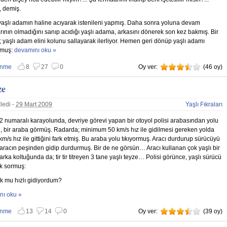
 demiş.
aşlı adamın haline acıyarak istenileni yapmış. Daha sonra yoluna devam
rının olmadığını sanıp acıdığı yaşlı adama, arkasını dönerek son kez bakmış. Bir
 yaşlı adam elini kolunu sallayarak ilerliyor. Hemen geri dönüp yaşlı adamı
rmuş:
Dargın hakkında
devamını oku »
enme
8
27
0
Oy ver:
3.5
(
46
oy)
 vazgeç
nmemekten vazgeç
ze
ledi -
29 Mart 2009
Yaşlı Fıkraları
 numaralı karayolunda, devriye görevi yapan bir otoyol polisi arabasından yolu
, bir araba görmüş. Radarda; minimum 50 km/s hız ile gidilmesi gereken yolda
km/s hız ile gittiğini fark etmiş. Bu araba yolu tıkıyormuş. Aracı durdurup sürücüyü
aracın peşinden gidip durdurmuş. Bir de ne görsün… Aracı kullanan çok yaşlı bir
arka koltuğunda da; tir tir titreyen 3 tane yaşlı teyze… Polisi görünce, yaşlı sürücü
k sormuş:
ok mu hızlı gidiyordum?
eyze hakkında
nı oku »
enme
13
14
0
Oy ver:
3.5
(
39
oy)
 vazgeç
nmemekten vazgeç