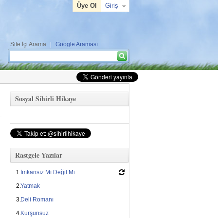
Üye Ol
Giriş
Site İçi Arama
|
Google Araması
Arama formu
Ara
Sosyal Sihirli Hikaye
Rastgele Yazılar
İmkansız Mı Değil Mi
Yatmak
Deli Romanı
Kurşunsuz