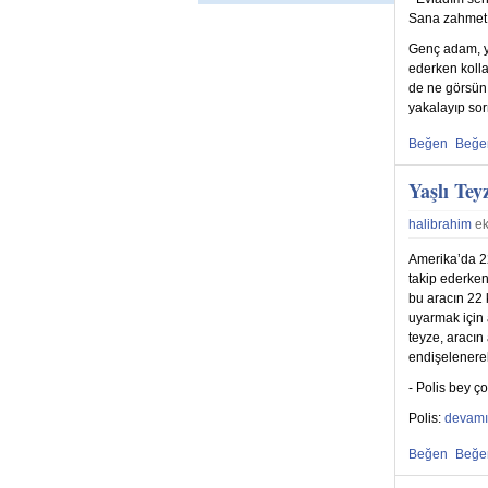
Sana zahmet,
Genç adam, y
ederken kolla
de ne görsün;
yakalayıp so
Beğen
Beğ
Beğenmekten
Beğe
Yaşlı Tey
halibrahim
ek
Amerika’da 22
takip ederken
bu aracın 22 
uyarmak için 
teyze, aracın 
endişelenere
- Polis bey ç
Polis:
Yaşlı T
devamı
Beğen
Beğ
Beğenmekten
Beğe