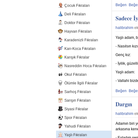
Beğen
Beğ
Çocuk Fıkraları
Beğenmekten
Beğe
Deli Fıkraları
Sadece İy
Doktor Fıkraları
halibrahim
ek
Hayvan Fıkraları
Yaşlı adam, bi
Karadenizli Fıkraları
- Nasılsın kı
Karı-Koca Fıkraları
Genç kız:
Karışık Fıkralar
- İyilik, güze
Nasreddin Hoca Fıkraları
Yaşlı adam:
Okul Fıkraları
- Vallahi bizde
Ölümle İlgili Fıkralar
Beğen
Beğ
Sarhoş Fıkraları
Beğenmekten
Beğe
Sarışın Fıkraları
Dargın
Siyasi Fıkralar
halibrahim
ek
Spor Fıkraları
Adamın biri y
Yahudi Fıkraları
arkasına kene
Yaşlı Fıkraları
- Evladım send