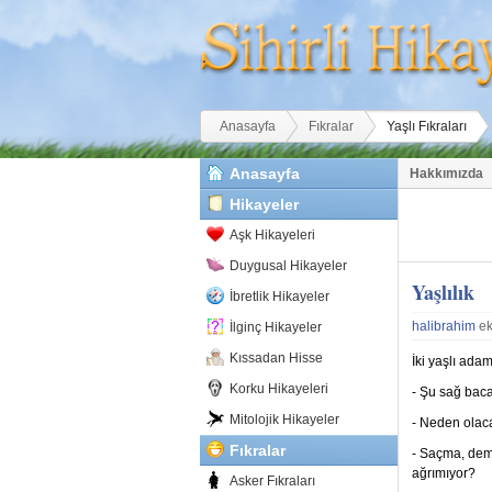
Buradasınız
Anasayfa
Fıkralar
Yaşlı Fıkraları
Anasayfa
Hakkımızda
Hikayeler
Aşk Hikayeleri
Duygusal Hikayeler
Yaşlılık
İbretlik Hikayeler
halibrahim
ek
İlginç Hikayeler
Kıssadan Hisse
İki yaşlı adam
Korku Hikayeleri
- Şu sağ baca
Mitolojik Hikayeler
- Neden olacak
Fıkralar
- Saçma, dem
ağrımıyor?
Asker Fıkraları