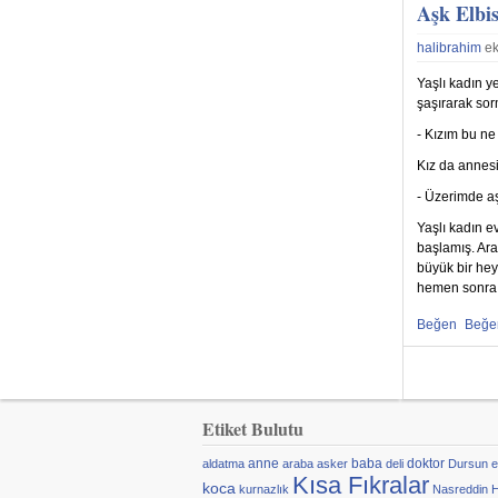
Aşk Elbis
halibrahim
ek
Yaşlı kadın ye
şaşırarak so
- Kızım bu ne 
Kız da annes
- Üzerimde aş
Yaşlı kadın e
başlamış. Ar
büyük bir hey
hemen sonra
Beğen
Beğ
Beğenmekten
Beğe
Sayfalar
Etiket Bulutu
anne
baba
doktor
aldatma
araba
asker
deli
Dursun
e
Kısa Fıkralar
koca
kurnazlık
Nasreddin 