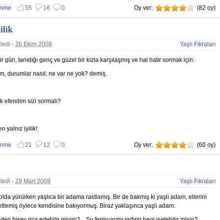
enme
55
16
0
Oy ver:
4
(
82
oy)
 vazgeç
nmemekten vazgeç
ilik
ledi -
26 Ekim 2009
Yaşlı Fıkraları
r gün, tanıdığı genç ve güzel bir kızla karşılaşmış ve hal hatır sormak için:
zım, durumlar nasıl, ne var ne yok? demiş.
llik efendim sizi sormalı?
n yalnız iyilik!
enme
21
12
0
Oy ver:
4
(
60
oy)
 vazgeç
nmemekten vazgeç
ledi -
29 Mart 2009
Yaşlı Fıkraları
olda yürürken yaşlıca bir adama rastlamış. Bir de bakmış ki yaşlı adam, ellerini
tlemiş öylece kendisine bakıyormuş. Biraz yaklaşınca yaşlı adam:
en bişey rica edebilir miyim?... Şu fermuarımı indirip beni işetebilir misin?...