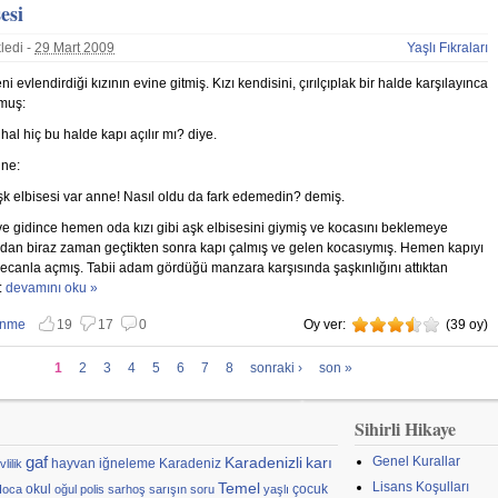
esi
ledi -
29 Mart 2009
Yaşlı Fıkraları
ni evlendirdiği kızının evine gitmiş. Kızı kendisini, çırılçıplak bir halde karşılayınca
rmuş:
hal hiç bu halde kapı açılır mı? diye.
ine:
k elbisesi var anne! Nasıl oldu da fark edemedin? demiş.
ve gidince hemen oda kızı gibi aşk elbisesini giymiş ve kocasını beklemeye
adan biraz zaman geçtikten sonra kapı çalmış ve gelen kocasıymış. Hemen kapıyı
ecanla açmış. Tabii adam gördüğü manzara karşısında şaşkınlığını attıktan
:
Aşk Elbisesi hakkında
devamını oku »
enme
19
17
0
Oy ver:
3.5
(
39
oy)
 vazgeç
nmemekten vazgeç
1
2
3
4
5
6
7
8
sonraki ›
son »
Sihirli Hikaye
gaf
Karadenizli
karı
Genel Kurallar
hayvan
iğneleme
Karadeniz
vlilik
Temel
Lisans Koşulları
okul
çocuk
Hoca
oğul
polis
sarhoş
sarışın
soru
yaşlı