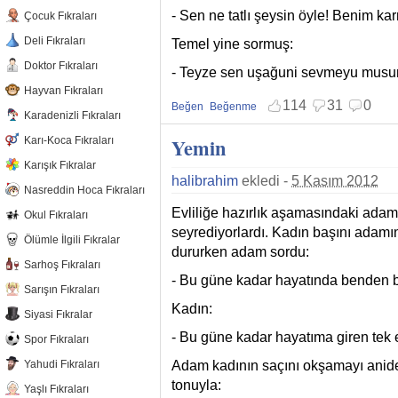
- Sen ne tatlı şeysin öyle! Benim k
Çocuk Fıkraları
Deli Fıkraları
Temel yine sormuş:
Doktor Fıkraları
- Teyze sen uşağuni sevmeyu mus
Hayvan Fıkraları
114
31
0
Beğen
Beğenme
Karadenizli Fıkraları
Beğenmekten vazgeç
Beğenmemekten vazgeç
Yemin
Karı-Koca Fıkraları
Karışık Fıkralar
halibrahim
ekledi -
5 Kasım 2012
Nasreddin Hoca Fıkraları
Evliliğe hazırlık aşamasındaki adam
Okul Fıkraları
seyrediyorlardı. Kadın başını adam
Ölümle İlgili Fıkralar
dururken adam sordu:
Sarhoş Fıkraları
- Bu güne kadar hayatında benden 
Sarışın Fıkraları
Kadın:
Siyasi Fıkralar
- Bu güne kadar hayatıma giren tek 
Spor Fıkraları
Adam kadının saçını okşamayı aniden
Yahudi Fıkraları
tonuyla:
Yaşlı Fıkraları