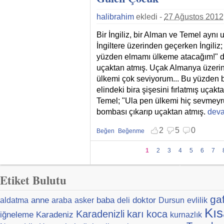
halibrahim
ekledi -
27 Ağustos 2012
Bir İngiliz, bir Alman ve Temel aynı
İngiltere üzerinden geçerken İngiliz
yüzden elmamı ülkeme atacağım!" de
uçaktan atmış. Uçak Almanya üzeri
ülkemi çok seviyorum... Bu yüzden 
elindeki bira şişesini fırlatmış uça
Temel; "Ula pen ülkemi hiç sevmeyr
bombası çıkarıp uçaktan atmış.
Gülen
deva
2
5
0
Beğen
Beğenme
Beğenmekten vazgeç
Beğenmemekten vazgeç
Sayfalar
1
2
3
4
5
6
7
Etiket Bulutu
ga
anne
baba
doktor
aldatma
araba
asker
deli
Dursun
evlilik
Kıs
Karadenizli
karı
koca
iğneleme
Karadeniz
kurnazlık