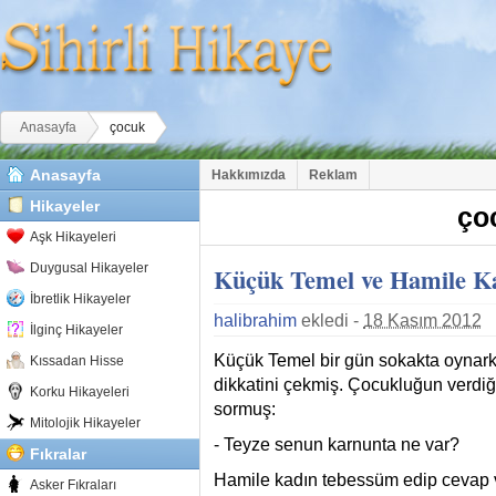
Buradasınız
Anasayfa
çocuk
Anasayfa
Hakkımızda
Reklam
Hikayeler
ço
Aşk Hikayeleri
Duygusal Hikayeler
Küçük Temel ve Hamile K
İbretlik Hikayeler
halibrahim
ekledi -
18 Kasım 2012
İlginç Hikayeler
Küçük Temel bir gün sokakta oynark
Kıssadan Hisse
dikkatini çekmiş. Çocukluğun verdiğ
Korku Hikayeleri
sormuş:
Mitolojik Hikayeler
- Teyze senun karnunta ne var?
Fıkralar
Hamile kadın tebessüm edip cevap 
Asker Fıkraları