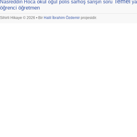
Temel
okul
Nasreddin Hoca
oğul
polis
sarhoş
sarışın
soru
ya
öğrenci
öğretmen
Sihirli Hikaye © 2026 • Bir
Halil İbrahim Özdemir
projesidir.