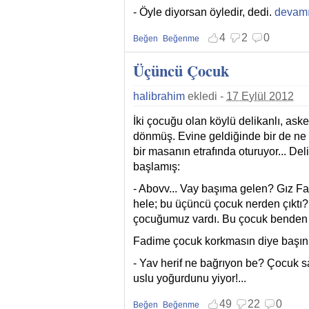
- Öyle diyorsan öyledir, dedi.
Yemin ha
devamı
4
2
0
Beğen
Beğenme
Beğenmekten vazgeç
Beğenmemekten vazgeç
Üçüncü Çocuk
halibrahim
ekledi -
17 Eylül 2012
İki çocuğu olan köylü delikanlı, ask
dönmüş. Evine geldiğinde bir de ne
bir masanın etrafında oturuyor... De
başlamış:
- Abovv... Vay başıma gelen? Gız Fa
hele; bu üçüncü çocuk nerden çıktı?
çocuğumuz vardı. Bu çocuk benden
Fadime çocuk korkmasın diye başını 
- Yav herif ne bağrıyon be? Çocuk 
uslu yoğurdunu yiyor!...
49
22
0
Beğen
Beğenme