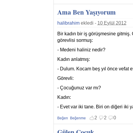
Beğenmekten vazgeç
Beğenmemekten vazgeç
Ama Ben Yaşıyorum
halibrahim
ekledi -
10 Eylül 2012
Bir kadın bir iş görüşmesine gitmiş
görevlisi sormuş:
- Medeni haliniz nedir?
Kadın anlatmış:
- Dulum. Kocam beş yıl önce vefat et
Görevli:
- Çocuğunuz var mı?
Kadın:
- Evet var iki tane. Biri on diğeri iki
2
2
0
Beğen
Beğenme
Beğenmekten vazgeç
Beğenmemekten vazgeç
Gülen Çocuk