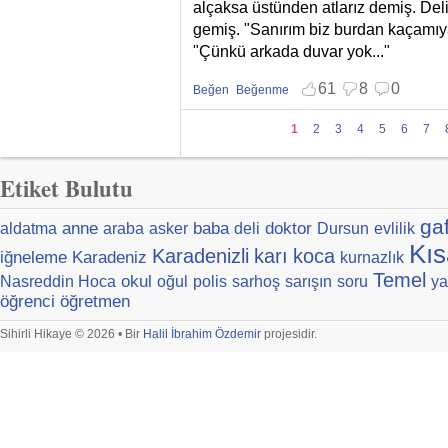
alçaksa üstünden atlarız demiş. Del
gemiş. "Sanırım biz burdan kaçamıy
"Çünkü arkada duvar yok..."
61
8
0
Beğen
Beğenme
Beğenmekten vazgeç
Beğenmemekten vazgeç
Sayfalar
1
2
3
4
5
6
7
Etiket Bulutu
ga
anne
baba
doktor
aldatma
araba
asker
deli
Dursun
evlilik
Kıs
Karadenizli
karı
koca
iğneleme
Karadeniz
kurnazlık
Temel
okul
Nasreddin Hoca
oğul
polis
sarhoş
sarışın
soru
ya
öğrenci
öğretmen
Sihirli Hikaye © 2026 • Bir
Halil İbrahim Özdemir
projesidir.