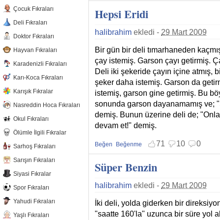
Beğenmekten vazgeç
Beğenmemekten vazgeç
Çocuk Fıkraları
Hepsi Eridi
Deli Fıkraları
halibrahim
ekledi -
29 Mart 2009
Doktor Fıkraları
Bir gün bir deli tımarhaneden kaçmı
Hayvan Fıkraları
çay istemiş. Garson çayı getirmiş. Ç
Karadenizli Fıkraları
Deli iki şekeride çayın içine atmış,
Karı-Koca Fıkraları
şeker daha istemiş. Garson da getir
Karışık Fıkralar
istemiş, garson gine getirmiş. Bu bö
sonunda garson dayanamamış ve; "Şi
Nasreddin Hoca Fıkraları
demiş. Bunun üzerine deli de; "Onla
Okul Fıkraları
devam et!" demiş.
Ölümle İlgili Fıkralar
71
10
0
Beğen
Beğenme
Sarhoş Fıkraları
Beğenmekten vazgeç
Beğenmemekten vazgeç
Sarışın Fıkraları
Süper Benzin
Siyasi Fıkralar
halibrahim
ekledi -
29 Mart 2009
Spor Fıkraları
Yahudi Fıkraları
İki deli, yolda giderken bir direksiy
"saatte 160'la" uzunca bir süre yol 
Yaşlı Fıkraları