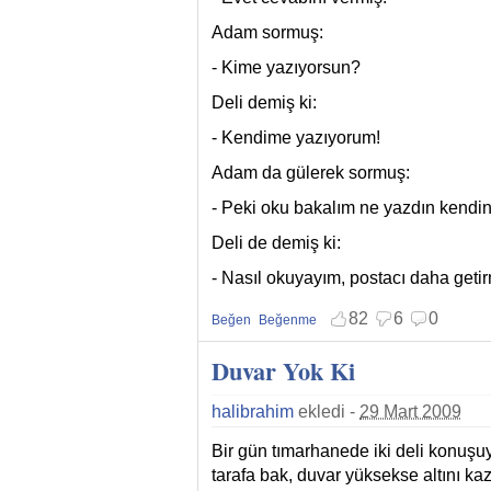
Adam sormuş:
- Kime yazıyorsun?
Deli demiş ki:
- Kendime yazıyorum!
Adam da gülerek sormuş:
- Peki oku bakalım ne yazdın kendi
Deli de demiş ki:
- Nasıl okuyayım, postacı daha getir
82
6
0
Beğen
Beğenme
Beğenmekten vazgeç
Beğenmemekten vazgeç
Duvar Yok Ki
halibrahim
ekledi -
29 Mart 2009
Bir gün tımarhanede iki deli konuşuy
tarafa bak, duvar yüksekse altını ka