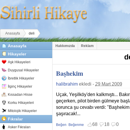
Buradasınız
Anasayfa
deli
Anasayfa
Hakkımızda
Reklam
Hikayeler
d
Aşk Hikayeleri
Duygusal Hikayeler
Başhekim
İbretlik Hikayeler
halibrahim
ekledi -
29 Mart 2009
İlginç Hikayeler
Uçak, Yeşilköy'den kalkmıştı... Bakı
Kıssadan Hisse
geçerken, pilot birden gülmeye başl
Korku Hikayeleri
sorunca şu cevabı verdi: "Başhekim k
Mitolojik Hikayeler
şaşıracak!...
Fıkralar
68
18
0
Beğen
Beğenme
Asker Fıkraları