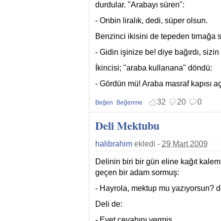
durdular. "Arabayı süren":
- Onbin liralık, dedi, süper olsun.
Benzinci ikisini de tepeden tırnağa
- Gidin işinize be! diye bağırdı, sizi
İkincisi; "araba kullanana" döndü:
- Gördün mü! Araba masraf kapısı açt
32
20
0
Beğen
Beğenme
Beğenmekten vazgeç
Beğenmemekten vazgeç
Deli Mektubu
halibrahim
ekledi -
29 Mart 2009
Delinin biri bir gün eline kağıt kale
geçen bir adam sormuş:
- Hayrola, mektup mu yazıyorsun? d
Deli de:
- Evet cevabını vermiş.