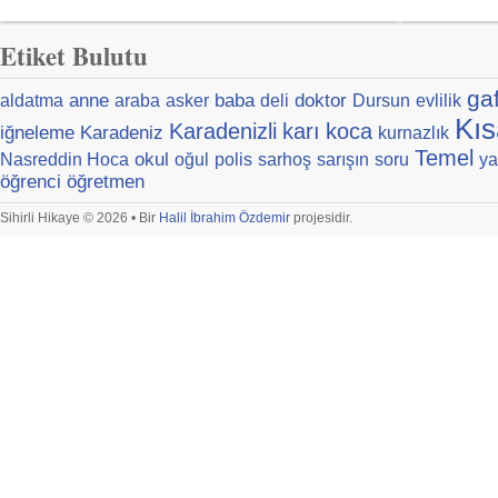
Etiket Bulutu
ga
anne
baba
doktor
aldatma
araba
asker
deli
Dursun
evlilik
Kıs
Karadenizli
karı
koca
iğneleme
Karadeniz
kurnazlık
Temel
okul
Nasreddin Hoca
oğul
polis
sarhoş
sarışın
soru
ya
öğrenci
öğretmen
Sihirli Hikaye © 2026 • Bir
Halil İbrahim Özdemir
projesidir.