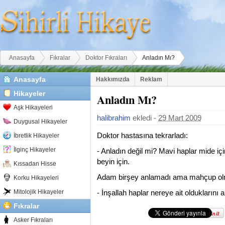
Buradasınız
Anasayfa
Fıkralar
Doktor Fıkraları
Anladın Mı?
Anasayfa
Hakkımızda
Reklam
Hikayeler
Anladın Mı?
Aşk Hikayeleri
halibrahim
ekledi -
29 Mart 2009
Duygusal Hikayeler
Doktor hastasına tekrarladı:
İbretlik Hikayeler
İlginç Hikayeler
- Anladın değil mi? Mavi haplar mide için
beyin için.
Kıssadan Hisse
Adam birşey anlamadı ama mahçup olm
Korku Hikayeleri
Mitolojik Hikayeler
- İnşallah haplar nereye ait olduklarını a
Fıkralar
Asker Fıkraları