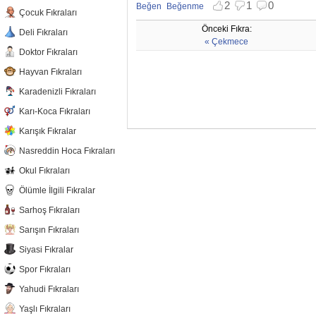
2
1
0
Beğen
Beğenme
Çocuk Fıkraları
Beğenmekten vazgeç
Beğenmemekten vazgeç
Önceki Fıkra:
Deli Fıkraları
« Çekmece
Doktor Fıkraları
Hayvan Fıkraları
Karadenizli Fıkraları
Karı-Koca Fıkraları
Karışık Fıkralar
Nasreddin Hoca Fıkraları
Okul Fıkraları
Ölümle İlgili Fıkralar
Sarhoş Fıkraları
Sarışın Fıkraları
Siyasi Fıkralar
Spor Fıkraları
Yahudi Fıkraları
Yaşlı Fıkraları