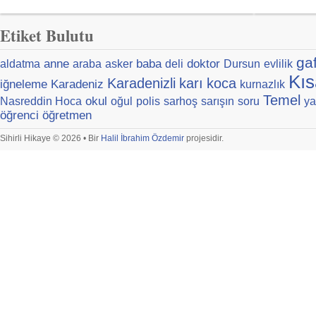
Etiket Bulutu
ga
anne
baba
doktor
aldatma
araba
asker
deli
Dursun
evlilik
Kıs
Karadenizli
karı
koca
iğneleme
Karadeniz
kurnazlık
Temel
okul
Nasreddin Hoca
oğul
polis
sarhoş
sarışın
soru
ya
öğrenci
öğretmen
Sihirli Hikaye © 2026 • Bir
Halil İbrahim Özdemir
projesidir.