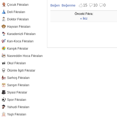
Çocuk Fıkraları
15
10
0
Beğen
Beğenme
Beğenmekten vazgeç
Beğenmemekten vazgeç
Deli Fıkraları
Önceki Fıkra:
« İkiz
Doktor Fıkraları
Hayvan Fıkraları
Karadenizli Fıkraları
Karı-Koca Fıkraları
Karışık Fıkralar
Nasreddin Hoca Fıkraları
Okul Fıkraları
Ölümle İlgili Fıkralar
Sarhoş Fıkraları
Sarışın Fıkraları
Siyasi Fıkralar
Spor Fıkraları
Yahudi Fıkraları
Yaşlı Fıkraları