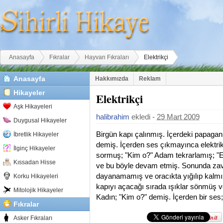
Buradasınız
Anasayfa
Fıkralar
Hayvan Fıkraları
Elektrikçi
Anasayfa
Hakkımızda
Reklam
Hikayeler
Elektrikçi
Aşk Hikayeleri
halibrahim
ekledi -
29 Mart 2009
Duygusal Hikayeler
Birgün kapı çalınmış. İçerdeki papagan;
İbretlik Hikayeler
demiş. İçerden ses çıkmayınca elektrik
İlginç Hikayeler
sormuş; "Kim o?" Adam tekrarlamış; "E
Kıssadan Hisse
ve bu böyle devam etmiş. Sonunda zaval
dayanamamış ve oracıkta yığılıp kalmış
Korku Hikayeleri
kapıyı açacağı sırada ışıklar sönmüş ve
Mitolojik Hikayeler
Kadın; "Kim o?" demiş. İçerden bir ses; "
Fıkralar
Asker Fıkraları