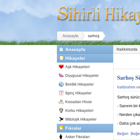
Buradasınız
Anasayfa
sarhoş
Anasayfa
Hakkımızda
Hikayeler
Aşk Hikayeleri
Duygusal Hikayeler
Sarhoş S
İbretlik Hikayeler
halibrahim
ek
İlginç Hikayeler
Sarhoş sürüc
Kıssadan Hisse
- Sanırım bir
Korku Hikayeleri
- Nerden çık
Mitolojik Hikayeler
- Daha çok a
Fıkralar
Beğen
Beğ
Asker Fıkraları
Beğenmekten
Beğe