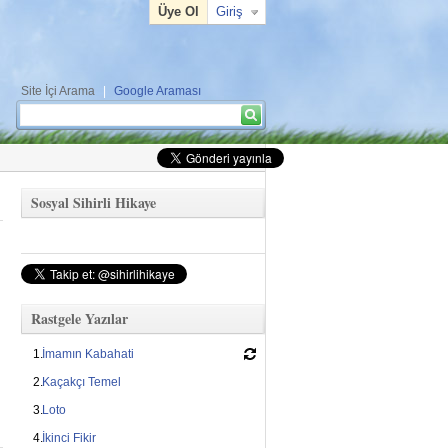
Üye Ol
Giriş
Site İçi Arama
|
Google Araması
Arama formu
Ara
Sosyal Sihirli Hikaye
Rastgele Yazılar
İmamın Kabahati
Kaçakçı Temel
Loto
İkinci Fikir