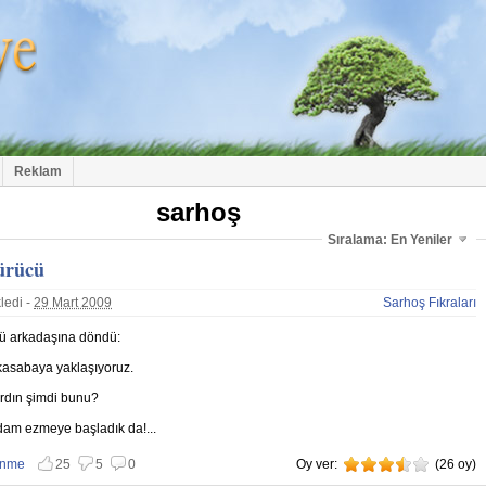
Reklam
sarhoş
Sıralama: En Yeniler
ürücü
ledi -
29 Mart 2009
Sarhoş Fıkraları
ü arkadaşına döndü:
 kasabaya yaklaşıyoruz.
ardın şimdi bunu?
dam ezmeye başladık da!...
enme
25
5
0
Oy ver:
3.5
(
26
oy)
 vazgeç
nmemekten vazgeç