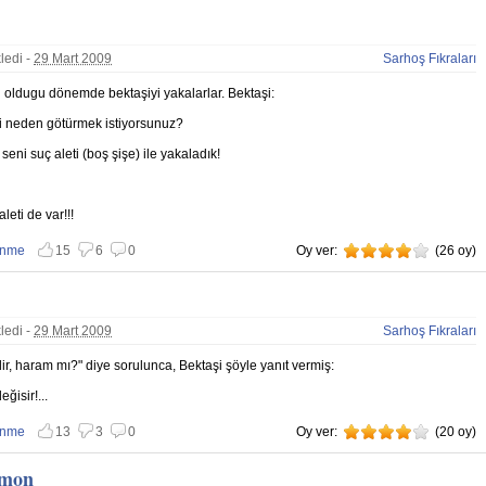
ledi -
29 Mart 2009
Sarhoş Fıkraları
n oldugu dönemde bektaşiyi yakalarlar. Bektaşi:
ni neden götürmek istiyorsunuz?
n seni suç aleti (boş şişe) ile yakaladık!
leti de var!!!
enme
15
6
0
Oy ver:
4
(
26
oy)
 vazgeç
nmemekten vazgeç
ledi -
29 Mart 2009
Sarhoş Fıkraları
idir, haram mı?" diye sorulunca, Bektaşi şöyle yanıt vermiş:
eğisir!...
enme
13
3
0
Oy ver:
4
(
20
oy)
 vazgeç
nmemekten vazgeç
imon