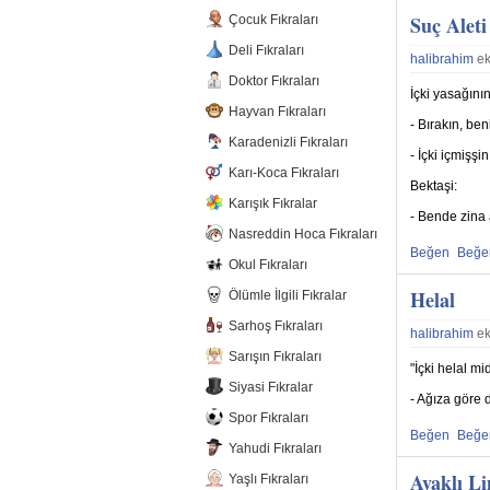
Suç Aleti
Çocuk Fıkraları
Deli Fıkraları
halibrahim
ek
Doktor Fıkraları
İçki yasağını
Hayvan Fıkraları
- Bırakın, be
Karadenizli Fıkraları
- İçki içmişşi
Karı-Koca Fıkraları
Bektaşi:
Karışık Fıkralar
- Bende zina a
Nasreddin Hoca Fıkraları
Beğen
Beğ
Okul Fıkraları
Beğenmekten
Beğe
Helal
Ölümle İlgili Fıkralar
Sarhoş Fıkraları
halibrahim
ek
Sarışın Fıkraları
"İçki helal m
Siyasi Fıkralar
- Ağıza göre d
Spor Fıkraları
Beğen
Beğ
Yahudi Fıkraları
Beğenmekten
Beğe
Ayaklı L
Yaşlı Fıkraları