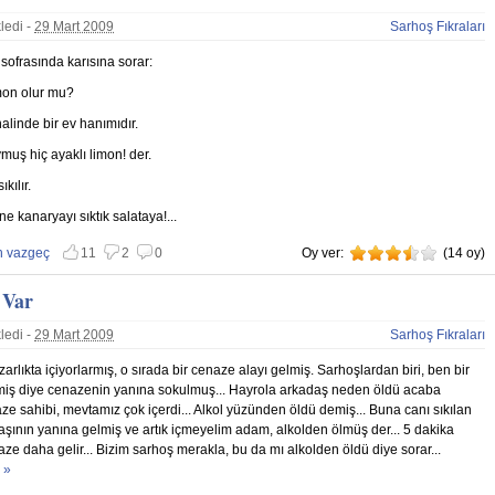
ledi -
29 Mart 2009
Sarhoş Fıkraları
 sofrasında karısına sorar:
imon olur mu?
alinde bir ev hanımıdır.
muş hiç ayaklı limon! der.
kılır.
ine kanaryayı sıktık salataya!...
 vazgeç
Beğenme
11
Beğenmemekten vazgeç
2
0
Oy ver:
3.5
(
14
oy)
 Var
ledi -
29 Mart 2009
Sarhoş Fıkraları
arlıkta içiyorlarmış, o sırada bir cenaze alayı gelmiş. Sarhoşlardan biri, ben bir
iş diye cenazenin yanına sokulmuş... Hayrola arkadaş neden öldü acaba
ze sahibi, mevtamız çok içerdi... Alkol yüzünden öldü demiş... Buna canı sıkılan
şının yanına gelmiş ve artık içmeyelim adam, alkolden ölmüş der... 5 dakika
aze daha gelir... Bizim sarhoş merakla, bu da mı alkolden öldü diye sorar...
5 Dakika
 »
Var
hakkınd