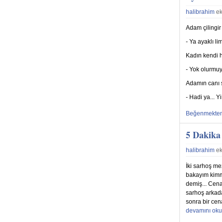
halibrahim
ek
Adam çilingir
- Ya ayaklı l
Kadın kendi h
- Yok olurmuy
Adamın canı sı
- Hadi ya... Y
Beğen
Beğenmekten
5 Dakika
halibrahim
ek
İki sarhoş mez
bakayım kimm
demiş... Cena
sarhoş arkada
sonra bir cen
devamını oku