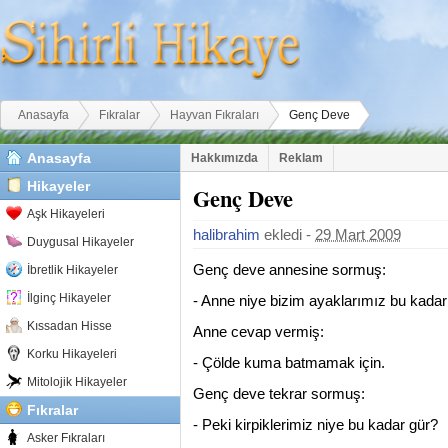
Buradasınız
Anasayfa
Fıkralar
Hayvan Fıkraları
Genç Deve
Anasayfa
Hakkımızda
Reklam
Hikayeler
Genç Deve
Aşk Hikayeleri
halibrahim
ekledi -
29 Mart 2009
Duygusal Hikayeler
Genç deve annesine sormuş:
İbretlik Hikayeler
İlginç Hikayeler
- Anne niye bizim ayaklarımız bu kada
Kıssadan Hisse
Anne cevap vermiş:
Korku Hikayeleri
- Çölde kuma batmamak için.
Mitolojik Hikayeler
Genç deve tekrar sormuş:
Fıkralar
- Peki kirpiklerimiz niye bu kadar gür?
Asker Fıkraları