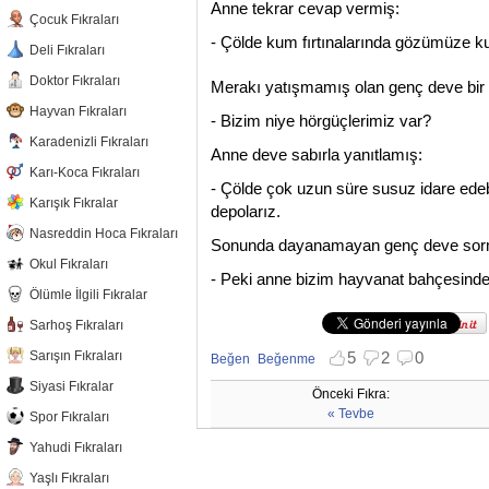
Anne tekrar cevap vermiş:
Çocuk Fıkraları
- Çölde kum fırtınalarında gözümüze 
Deli Fıkraları
Doktor Fıkraları
Merakı yatışmamış olan genç deve bir
Hayvan Fıkraları
- Bizim niye hörgüçlerimiz var?
Karadenizli Fıkraları
Anne deve sabırla yanıtlamış:
Karı-Koca Fıkraları
- Çölde çok uzun süre susuz idare edeb
Karışık Fıkralar
depolarız.
Nasreddin Hoca Fıkraları
Sonunda dayanamayan genç deve sor
Okul Fıkraları
- Peki anne bizim hayvanat bahçesinde
Ölümle İlgili Fıkralar
Sarhoş Fıkraları
Sarışın Fıkraları
5
2
0
Beğen
Beğenme
Beğenmekten vazgeç
Beğenmemekten vazgeç
Siyasi Fıkralar
Önceki Fıkra:
« Tevbe
Spor Fıkraları
Yahudi Fıkraları
Yaşlı Fıkraları