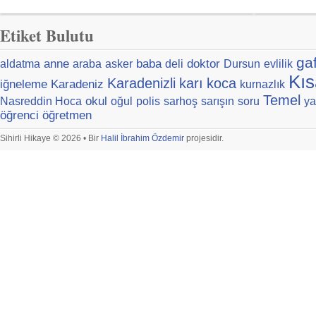
Etiket Bulutu
ga
anne
baba
doktor
aldatma
araba
asker
deli
Dursun
evlilik
Kıs
Karadenizli
karı
koca
iğneleme
Karadeniz
kurnazlık
Temel
okul
Nasreddin Hoca
oğul
polis
sarhoş
sarışın
soru
ya
öğrenci
öğretmen
Sihirli Hikaye © 2026 • Bir
Halil İbrahim Özdemir
projesidir.