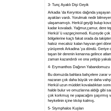
3- Tunç Ayaklı Dişi Geyik
Arkadia 'da Keryntos dağında yaşayan b
ayakları vardı. Yorulmak nedir bilmeye
ulaşamamıştı. Herkül geyiği bulup kov
kadar kovaladı. Yağmur,çamur, dere te
Herkül 'ü vazgeçiremedi. Kuzeyde çok 
bölgelerine kaçtı fakat orada da takipt
halsiz mecalsiz kalan hayvan geri dönm
yürüyerek Arkadina 'ya döndü. Geriye
taşan bir derenin kenarına gelince atla
zaman kazandırdı ve ona yetişip yakal
4- Erymanthos Dağının Yabandomuzu
Bu domuzda bahlara bahçelere zarar v
nazaran çok daha büyük ve daha vahşi
Herkül uzun müddet kovaladıktan sonra
halde bulur ve omuzlarına aldığı gibi sa
çok korkmuş ne yapacağını şaşırmış ve
heykelinin içine tıkılıp kalmış.
5- Stymphalos Kuşları