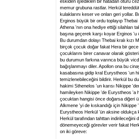
eskiden işledikleri bir hatadan ötürü ce
memur grubuna rastlar. Herkül tereddüt 
kulaklarını keser ve onları geri yolla
Erginos büyük bir ordu toplayıp Thebai 
Athena 'nın ona hediye ettiği silahları t
başına geçerek karşı koyar Erginos 'u 
Bu durumdan dolayı Thebai kralı kızı Meg
birçok çocuk doğar fakat Hera bir gece 
çocuklarını birer canavar olarak gösterir
bu durumun farkına varınca büyük vicd
bağışlanmayı diler. Apollon ona bu cinay
kasabasına gidip kral Eurystheos 'un h
temizlenebileceğini bildirir. Herkül bu
hakimi Sthenelos 'un karısı Nikippe '
hamileyken Nikippe 'de Eurystheos 'a h
çocuktan hangisi önce doğarsa diğeri ü
Alkmene 'yi de kıskandığı için Nikippe
Eurystheos Herkül 'ün aksine oldukça k
Herkül tarafından tahttan indirileceği
dönemeyeceği görevler verir fakat Herk
on iki göreve: