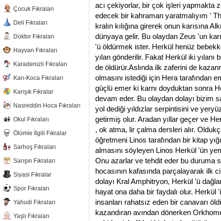
acı çekiyorlar, bir çok işleri yapmakta
Çocuk Fıkraları
edecek bir kahraman yaratmalıyım ' Th
Deli Fıkraları
kralın kılığına girerek onun karısına A
dünyaya gelir. Bu olaydan Zeus 'un ka
Doktor Fıkraları
'ü öldürmek ister. Herkül henüz bebekk
Hayvan Fıkraları
yılan gönderilir. Fakat Herkül iki yılanı
Karadenizli Fıkraları
de öldürür.Aslında ilk zaferini de kaz
olmasını istediği için Hera tarafından e
Karı-Koca Fıkraları
güçlü emer ki karnı doyduktan sonra H
Karışık Fıkralar
devam eder. Bu olaydan dolayı bizim sa
Nasreddin Hoca Fıkraları
yol dediği yıldızlar serpintisini ve y
getirmiş olur. Aradan yıllar geçer ve He
Okul Fıkraları
, ok atma, lir çalma dersleri alır. Oldu
Ölümle İlgili Fıkralar
öğretmeni Linos tarafından bir kitap yığın
Sarhoş Fıkraları
almasını söyleyen Linos Herkül 'ün yeme
Onu azarlar ve tehdit eder bu duruma sin
Sarışın Fıkraları
hocasının kafasında parçalayarak ilk c
Siyasi Fıkralar
dolayı Kral Amphitryon, Herkül 'ü dağl
Spor Fıkraları
hayat ona daha bir faydalı olur. Herkül 
insanları rahatsız eden bir canavarı öl
Yahudi Fıkraları
kazandıran avından dönerken Orkhomen
Yaşlı Fıkraları