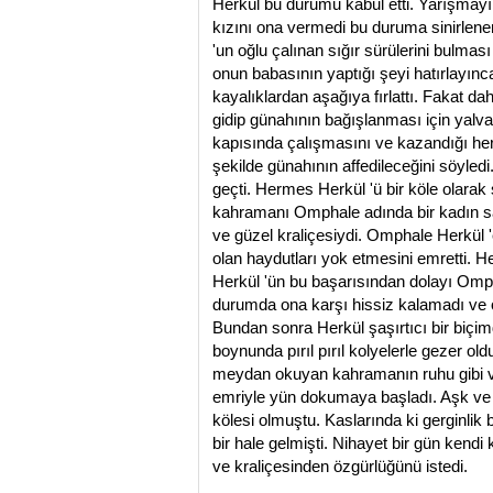
Herkül bu durumu kabul etti. Yarışmayı
kızını ona vermedi bu duruma sinirlenen
'un oğlu çalınan sığır sürülerini bulması
onun babasının yaptığı şeyi hatırlayın
kayalıklardan aşağıya fırlattı. Fakat d
gidip günahının bağışlanması için yalvar
kapısında çalışmasını ve kazandığı her
şekilde günahının affedileceğini söyledi
geçti. Hermes Herkül 'ü bir köle olarak
kahramanı Omphale adında bir kadın s
ve güzel kraliçesiydi. Omphale Herkül 
olan haydutları yok etmesini emretti. Her
Herkül 'ün bu başarısından dolayı Omph
durumda ona karşı hissiz kalamadı ve o
Bundan sonra Herkül şaşırtıcı bir biçi
boynunda pırıl pırıl kolyelerle gezer ol
meydan okuyan kahramanın ruhu gibi v
emriyle yün dokumaya başladı. Aşk ve 
kölesi olmuştu. Kaslarında ki gerginlik 
bir hale gelmişti. Nihayet bir gün kendi 
ve kraliçesinden özgürlüğünü istedi.