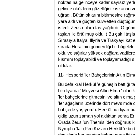
noktasına gelinceye kadar sayısız yerle
gelince öküzlerin güzelliğini kıskanan v
uğradı. Bütün oklarını bitirmesine rağme
yara aldı ve güçten kuvvetten düştüğün
istedi. Zeus onlara taş yağdırdı. O gün
taşları ile örtülmüş oldu. ( Bu çakıl taş
Sırasıyla İtalya, İllyria ve Trakyayı kat
sırada Hera 'nın gönderdiği bir bügelek
oldu ve sığırlar yüksek dağlara vadilere
kısmını toplayabildi ve toplayamadığı sı
oldular.
11- Hesperid 'ler Bahçelerinin Altın Elm
Bu defa kral Herkül 'e güneşin battığı
bir diyarda ' Meyvesi Altın Elma ' olan
'ler bahçelerine gitmesini ve altın elm
'ler ağaçların üzerinde dört mevsimde de
bahçede yaşıyordu. Herkül bu diyarı bu
gidip uzun zaman yol aldıktan sonra Erid
Orada Zeus 'un Themis 'den doğmuş kız
Nympha 'lar (Peri Kızları) Herkül 'e b
denizlerin her şeyden haber veren ihti