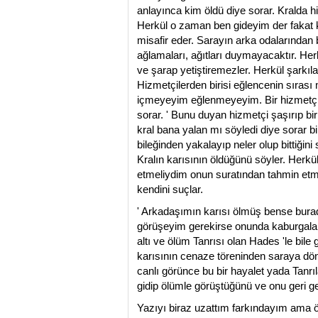
anlayınca kim öldü diye sorar. Kralda hi
Herkül o zaman ben gideyim der fakat 
misafir eder. Sarayın arka odalarından b
ağlamaları, ağıtları duymayacaktır. He
ve şarap yetiştiremezler. Herkül şarkıla
Hizmetçilerden birisi eğlencenin sırası 
içmeyeyim eğlenmeyeyim. Bir hizmetç
sorar. ' Bunu duyan hizmetçi şaşırıp bi
kral bana yalan mı söyledi diye sorar 
bileğinden yakalayıp neler olup bittiği
Kralın karısının öldüğünü söyler. Herk
etmeliydim onun suratından tahmin etme
kendini suçlar.
' Arkadaşımın karısı ölmüş bense bura
görüşeyim gerekirse onunda kaburgalar
altı ve ölüm Tanrısı olan Hades 'le bile
karısının cenaze töreninden saraya dön
canlı görünce bu bir hayalet yada Tanrıl
gidip ölümle görüştüğünü ve onu geri get
Yazıyı biraz uzattım farkındayım ama ö