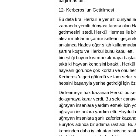
bağırmasıdır.
12- Kerberos 'un Getirilmesi
Bu defa kral Herkül 'e yer altı dünyasın
zamanda yeraltı dünyası tanrısı olan Ha
getirmesini istedi. Herkül Hermes ile birl
alev ırmaklarını çamur sellerini geçere
anlatınca Hades eğer silah kullanmada
şartını koştu ve Herkül bunu kabul etti.
birleştiği boyun kısmını sıkmaya başladı
sıktı ki hayvan kendisini bıraktı. Herkü
hayvanı görünce çok korktu ve onu hem
Kerberos 'u geri götürdü ve tam sekiz s
hepsini başarıyla yerine getirdiği için
Dinlenmeye hak kazanan Herkül bu sefe
dolaşmaya karar verdi. Bu sefer canavar
uğrayan insanlara yardım etmek için yola
uğrayan insanlara yardım etti. Haydutl
uğrayan insanlara şanlı zaferler kazand
Eurytos adında bir adama rastladı. Bu
kendinden daha iyi ok atan birisine rastl