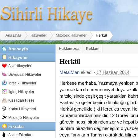
Buradasınız
Anasayfa
Hikayeler
Mitolojik Hikayeler
Herkül
Anasayfa
Hakkımızda
Reklam
Hikayeler
Herkül
Aşk Hikayeleri
MetalMan
ekledi -
17 Haziran 2014
Duygusal Hikayeler
Herkese merhaba. Yazmaya yeniden ba
İbretlik Hikayeler
yazmaktan da memnuniyet duyarak ilk
İlginç Hikayeler
mitolojisinde çeşit çeşit yaratıklar, kahr
Kıssadan Hisse
Fantastik öğeler benim de olduğu gibi bir
Herkül genellikle ( ki Hercules veya Her
Korku Hikayeleri
kahramanlardan birisidir. 12 Görevi on
Mitolojik Hikayeler
görevin hepsi birbirinden zor ve hepsi ba
Fıkralar
bunlara birazdan değineceğim o yüzden o
veya Tanrıların Tanrısı olarak da biline
Asker Fıkraları