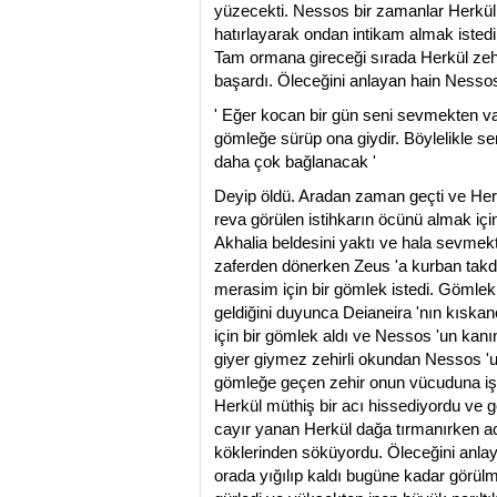
yüzecekti. Nessos bir zamanlar Herkül 
hatırlayarak ondan intikam almak istedi
Tam ormana gireceği sırada Herkül zehi
başardı. Öleceğini anlayan hain Nessos
' Eğer kocan bir gün seni sevmekten 
gömleğe sürüp ona giydir. Böylelikle 
daha çok bağlanacak '
Deyip öldü. Aradan zaman geçti ve Herk
reva görülen istihkarın öcünü almak içi
Akhalia beldesini yaktı ve hala sevmekte
zaferden dönerken Zeus 'a kurban tak
merasim için bir gömlek istedi. Gömlek 
geldiğini duyunca Deianeira 'nın kıskan
için bir gömlek aldı ve Nessos 'un kanı
giyer giymez zehirli okundan Nessos '
gömleğe geçen zehir onun vücuduna işl
Herkül müthiş bir acı hissediyordu ve
cayır yanan Herkül dağa tırmanırken ac
köklerinden söküyordu. Öleceğini anlay
orada yığılıp kaldı bugüne kadar görül