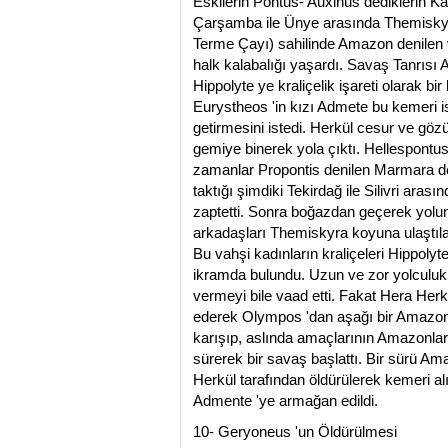
Eskilerin Pontus- Auxinus dediklerin Ka
Çarşamba ile Ünye arasında Themisky
Terme Çayı) sahilinde Amazon denilen 
halk kalabalığı yaşardı. Savaş Tanrısı A
Hippolyte ye kraliçelik işareti olarak bi
Eurystheos 'in kızı Admete bu kemeri is
getirmesini istedi. Herkül cesur ve gözü
gemiye binerek yola çıktı. Hellespontu
zamanlar Propontis denilen Marmara de
taktığı şimdiki Tekirdağ ile Silivri arası
zaptetti. Sonra boğazdan geçerek yolu
arkadaşları Themiskyra koyuna ulaştıla
Bu vahşi kadınların kraliçeleri Hippolyte
ikramda bulundu. Uzun ve zor yolculukl
vermeyi bile vaad etti. Fakat Hera Herk
ederek Olympos 'dan aşağı bir Amazon k
karışıp, aslında amaçlarının Amazonları
sürerek bir savaş başlattı. Bir sürü Ama
Herkül tarafından öldürülerek kemeri alı
Admente 'ye armağan edildi.
10- Geryoneus 'un Öldürülmesi