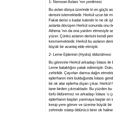
1- Nemean Aslanı 'nın yenilmesi
Bu aslan dünya üzerinde ki en güçlü as
derisini istemektedir. Herkül uzun bir 
Fakat derisi o kadar kalındır ki ne ok 
aslanla dövüşen Herkül sonunda onu b
Athena 'nın da ona yardım etmesiyle asl
yüzer. Çünkü aslanın derisini kendi pe
kesmemektedir. Herkül bu aslanın derisi
büyük bir avantaj elde etmiştir.
2- Lerne Ejderinin (Hydra) öldürülmesi
Bu görevine Herkül arkadaşı İolaos ile b
Lerne bataklığını yatak edinmiştir. Doku
zehirlidir. Çayırları darma dağın etmek
ejderhanın inini bulduğunda İolaos ger
bir ok atar ejderha dışarı çıkar. Herkül 
tane birden çıkmaktadır. Bu yüzden bu e
türlü öldüremez ve arkadaşı İolaos 'u çağ
ejderhanın başları yanmaya başlar en 
kesip yere gömer ve üzerine büyük bir t
zehrinde ıslatıp öldürücü birer ok haline 