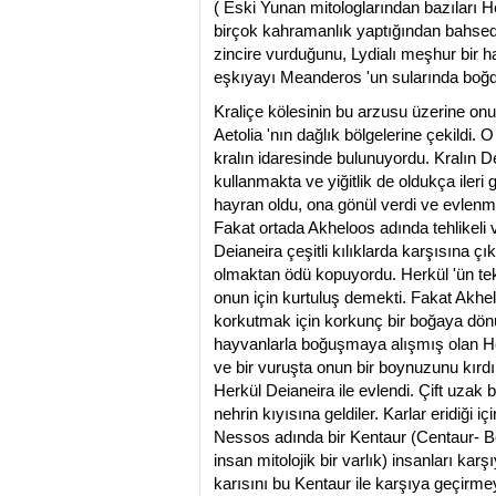
( Eski Yunan mitologlarından bazıları 
birçok kahramanlık yaptığından bahsed
zincire vurduğunu, Lydialı meşhur bir 
eşkıyayı Meanderos 'un sularında boğd
Kraliçe kölesinin bu arzusu üzerine on
Aetolia 'nın dağlık bölgelerine çekildi.
kralın idaresinde bulunuyordu. Kralın D
kullanmakta ve yiğitlik de oldukça ileri 
hayran oldu, ona gönül verdi ve evlenme 
Fakat ortada Akheloos adında tehlikeli v
Deianeira çeşitli kılıklarda karşısına ç
olmaktan ödü kopuyordu. Herkül 'ün tekl
onun için kurtuluş demekti. Fakat Akhe
korkutmak için korkunç bir boğaya dönü
hayvanlarla boğuşmaya alışmış olan Her
ve bir vuruşta onun bir boynuzunu kırdı.
Herkül Deianeira ile evlendi. Çift uzak b
nehrin kıyısına geldiler. Karlar eridiği 
Nessos adında bir Kentaur (Centaur- Be
insan mitolojik bir varlık) insanları kar
karısını bu Kentaur ile karşıya geçirme