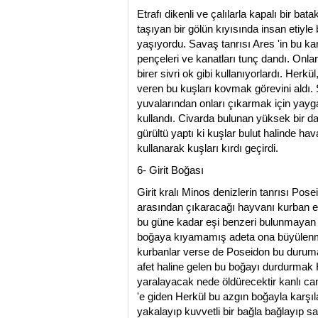
Etrafı dikenli ve çalılarla kapalı bir ba
taşıyan bir gölün kıyısında insan etiyle 
yaşıyordu. Savaş tanrısı Ares 'in bu ka
pençeleri ve kanatları tunç dandı. Onlar 
birer sivri ok gibi kullanıyorlardı. Herkü
veren bu kuşları kovmak görevini aldı
yuvalarından onları çıkarmak için yayga
kullandı. Civarda bulunan yüksek bir d
gürültü yaptı ki kuşlar bulut halinde hav
kullanarak kuşları kırdı geçirdi.
6- Girit Boğası
Girit kralı Minos denizlerin tanrısı Pos
arasından çıkaracağı hayvanı kurban e
bu güne kadar eşi benzeri bulunmayan b
boğaya kıyamamış adeta ona büyülenmiş
kurbanlar verse de Poseidon bu duruma 
afet haline gelen bu boğayı durdurmak 
yaralayacak nede öldürecektir kanlı canl
'e giden Herkül bu azgın boğayla karşıl
yakalayıp kuvvetli bir bağla bağlayıp sa