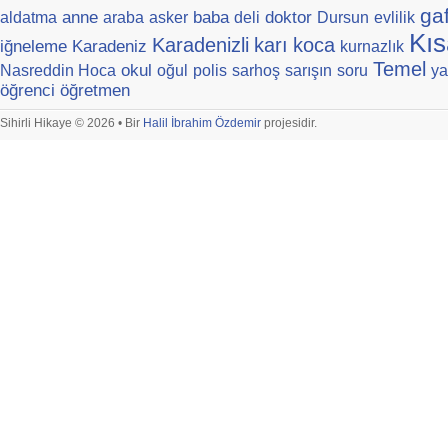
ga
anne
baba
doktor
aldatma
araba
asker
deli
Dursun
evlilik
Kıs
Karadenizli
karı
koca
iğneleme
Karadeniz
kurnazlık
Temel
okul
Nasreddin Hoca
oğul
polis
sarhoş
sarışın
soru
ya
öğrenci
öğretmen
Sihirli Hikaye © 2026 • Bir
Halil İbrahim Özdemir
projesidir.