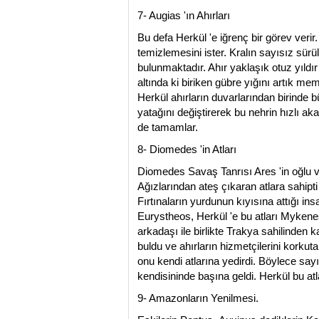
7- Augias 'ın Ahırları
Bu defa Herkül 'e iğrenç bir görev verir. 
temizlemesini ister. Kralın sayısız sürül
bulunmaktadır. Ahır yaklaşık otuz yıldı
altında ki biriken gübre yığını artık me
Herkül ahırların duvarlarından birinde b
yatağını değiştirerek bu nehrin hızlı ak
de tamamlar.
8- Diomedes 'in Atları
Diomedes Savaş Tanrısı Ares 'in oğlu vah
Ağızlarından ateş çıkaran atlara sahipti
Fırtınaların yurdunun kıyısına attığı in
Eurystheos, Herkül 'e bu atları Mykenes
arkadaşı ile birlikte Trakya sahilinden k
buldu ve ahırların hizmetçilerini korkutar
onu kendi atlarına yedirdi. Böylece say
kendisininde başına geldi. Herkül bu atl
9- Amazonların Yenilmesi.