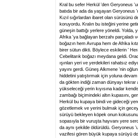
Kral bu sefer Herkül 'den Geryoneus 'un
batıda bir ada da yaşayan Geryoneus 'u
Kızıl sığırlardan ibaret olan sürüsünü d
koruyordu. Kralın bu isteğini yerine get
güneşin battığı yerlere yöneldi. Yolda,
Afrika 'ya bağlayan berzahı parçaladı v
boğazın hem Avrupa hem de Afrika kıta
birer sütun dikti. Böylece eskilerin ' Hera
Cebelitarık boğazı meydana geldi. Ora
ışınları yeri ve yerdekileri rahatsız ed
yayını gerdi. Güneş Alkmene 'nin oğlun
hiddetini yatıştırmak için yoluna dev
da gökten indiği zaman dünyayı tekra
yükseleceği yerin kıyısına kadar kendi
zambağı biçimindeki altın kupasını, gem
Herkül bu kupaya bindi ve gideceği yere
gözetlemek ve yerini bulmak için gecey
sürüyü bekleyen köpek onun kokusunu al
sopasıyla bir vuruşta hayvanı yere ser
da aynı şekilde öldürüldü. Geryoneus 'u
vazifesi gören büyük kupaya sürüyü dol