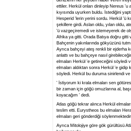
ettiler. Herkül onları dinleyip Nereus '
kıyısında uyurken buldu. İstediğini yap
Hesperid 'lerin yerini sordu. Herkül 'ü 
şekillere girdi. Aslan oldu, yılan oldu,
'ü vazgeçiremedi ve istemeyerek de ol
Afrika ya gitti. Orada Batıya doğru gitti 
Bahçenin yakınlarında gökyüzünü tutmak
Ayrıca bahçeyi ateş renkli bir ejderha k
anlattı ve bu bahçeye nasıl girebileceğ
elmaları Herkül 'e getireceğini söyledi 
elmaları aldıktan sonra Herkül 'e gidip 
söyledi. Herkül bu duruma sinirlendi ve
' İstiyorum ki krala elmaları sen götüre
bir zaman için göğü omuzlarına al, başım
koyacağım ' dedi.
Atlas göğü tekrar alınca Herkül elmaları
teslim etti. Eurystheos bu elmaları He
elmaları geri gönderdiği söylenmektedir
Ayrıca Mitolojiye göre gök gürültüsü Atl