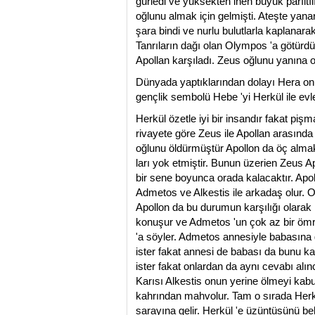
gürledi ve yüksekten inen büyük parıltıl
oğlunu almak için gelmişti. Ateşte yan
şara bindi ve nurlu bulutlarla kaplanar
Tanrıların dağı olan Olympos 'a götür
Apollan karşıladı. Zeus oğlunu yanına ot
Dünyada yaptıklarından dolayı Hera onu
gençlik sembolü Hebe 'yi Herkül ile evle
Herkül özetle iyi bir insandır fakat piş
rivayete göre Zeus ile Apollan arasında
oğlunu öldürmüştür Apollon da öç almak
ları yok etmiştir. Bunun üzerien Zeus A
bir sene boyunca orada kalacaktır. Apol
Admetos ve Alkestis ile arkadaş olur. On
Apollon da bu durumun karşılığı olarak k
konuşur ve Admetos 'un çok az bir ömr
'a söyler. Admetos annesiyle babasına g
ister fakat annesi de babası da bunu k
ister fakat onlardan da aynı cevabı alı
Karısı Alkestis onun yerine ölmeyi kab
kahrından mahvolur. Tam o sırada Herk
sarayına gelir. Herkül 'e üzüntüsünü b