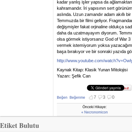
kadar yanlış işler yapsa da ağlamakta
kahramandır. İri yapısının sert görünüm
aslında. Uzun zamandır adam akıllı bir
Temmuzda bir filmi geliyor. Fragmanda
değişmişler fakat orjinaline oldukça sadı
daha da uzatmayayım diyorum. Temmuz '
olsa görmek istiyorsanız God of War 3 '
vermek istemiyorum yoksa yazacağım ço
başa bırakıyor ve bir sonraki yazıda 
http://www.youtube.com/watch?v=Ow
Kaynak Kitap: Klasik Yunan Mitolojisi
Yazarı: Şefik Can
7
3
0
Beğen
Beğenme
Beğenmekten vazgeç
Beğenmemekten vazgeç
Önceki Hikaye:
« Necronomicon
Etiket Bulutu