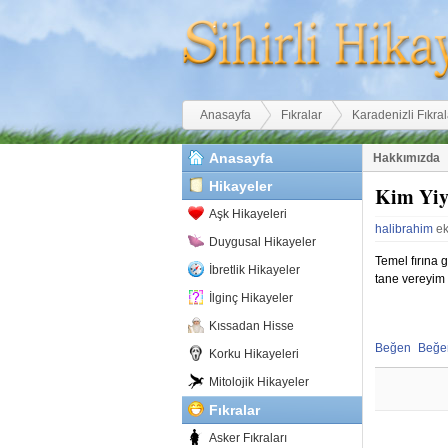
Buradasınız
Anasayfa
Fıkralar
Karadenizli Fıkral
Anasayfa
Hakkımızda
Hikayeler
Kim Yiy
Aşk Hikayeleri
halibrahim
ek
Duygusal Hikayeler
Temel fırına 
İbretlik Hikayeler
tane vereyim 
İlginç Hikayeler
Kıssadan Hisse
Beğen
Beğ
Korku Hikayeleri
Beğenmekten
Beğe
Mitolojik Hikayeler
Fıkralar
Asker Fıkraları