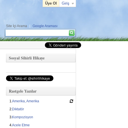
Üye Ol
Giriş
Site İçi Arama
|
Google Araması
Arama formu
Ara
Sosyal Sihirli Hikaye
Rastgele Yazılar
Amerika, Amerika
Diktatör
Kompozisyon
Acele Etme