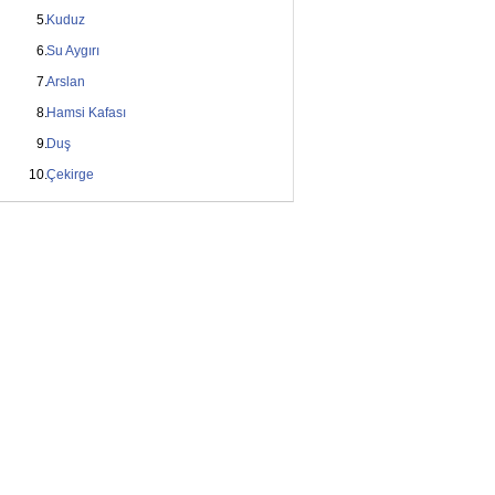
Kuduz
Su Aygırı
Arslan
Hamsi Kafası
Duş
Çekirge