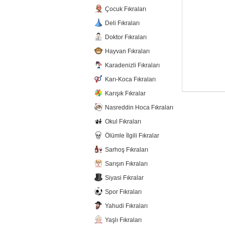
Çocuk Fıkraları
Deli Fıkraları
Doktor Fıkraları
Hayvan Fıkraları
Karadenizli Fıkraları
Karı-Koca Fıkraları
Karışık Fıkralar
Nasreddin Hoca Fıkraları
Okul Fıkraları
Ölümle İlgili Fıkralar
Sarhoş Fıkraları
Sarışın Fıkraları
Siyasi Fıkralar
Spor Fıkraları
Yahudi Fıkraları
Yaşlı Fıkraları