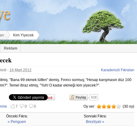
arı
Kim Yiyecek
Reklam
ecek
ledi -
16 Mart 2012
Karadenizli Fıkraları
gitmiş. "Bana 99 ekmek lütfen" demiş. Fırıncı sormuş; "Hesap karışmasın düz 100
mi?". Temel itiraz etmiş; "Yuh! O kadar ekmeği kim yiyecek?".
618
Paylaş
enme
7
0
0
Oy ver:
4
(
30
oy)
 vazgeç
nmemekten vazgeç
Önceki Fıkra:
Sonraki Fıkra:
« Penguen
Brezilyalı »