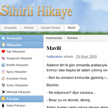
Buradasınız
Anasayfa
Fıkralar
Karışık Fıkralar
Mavili
Anasayfa
Hakkımızda
Reklam
Hikayeler
Mavili
Aşk Hikayeleri
halibrahim
ekledi -
29 Mart 2009
Duygusal Hikayeler
Adamın biri bi gün ormanda arabasıyla 
İbretlik Hikayeler
kırmızı olan başka bir adam çıkmış ve:
İlginç Hikayeler
- Ben bu ormanın kırmızılar giyinmiş i.
Kıssadan Hisse
Bizimki:
Korku Hikayeleri
Mitolojik Hikayeler
- Ne istiyorsun? diye sorunca...
Fıkralar
- Biraz su ve ekmek, demiş.
Asker Fıkraları
Adam bunları verip yoluna devam etmiş. 