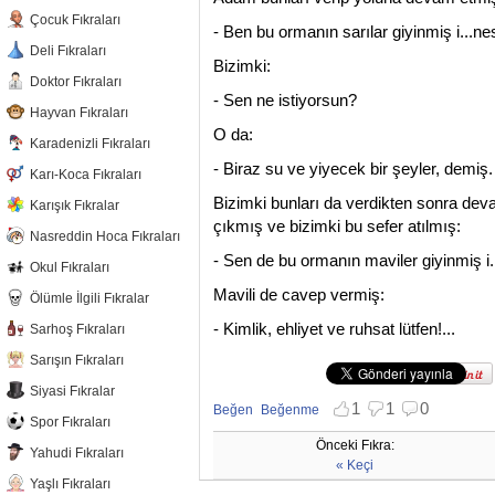
Çocuk Fıkraları
- Ben bu ormanın sarılar giyinmiş i...n
Deli Fıkraları
Bizimki:
Doktor Fıkraları
- Sen ne istiyorsun?
Hayvan Fıkraları
O da:
Karadenizli Fıkraları
- Biraz su ve yiyecek bir şeyler, demiş.
Karı-Koca Fıkraları
Bizimki bunları da verdikten sonra dev
Karışık Fıkralar
çıkmış ve bizimki bu sefer atılmış:
Nasreddin Hoca Fıkraları
- Sen de bu ormanın maviler giyinmiş i.
Okul Fıkraları
Mavili de cavep vermiş:
Ölümle İlgili Fıkralar
- Kimlik, ehliyet ve ruhsat lütfen!...
Sarhoş Fıkraları
Sarışın Fıkraları
Siyasi Fıkralar
1
1
0
Beğen
Beğenme
Spor Fıkraları
Beğenmekten vazgeç
Beğenmemekten vazgeç
Önceki Fıkra:
Yahudi Fıkraları
« Keçi
Yaşlı Fıkraları