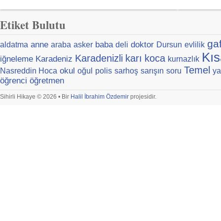
Etiket Bulutu
ga
anne
baba
doktor
aldatma
araba
asker
deli
Dursun
evlilik
Kıs
Karadenizli
karı
koca
iğneleme
Karadeniz
kurnazlık
Temel
okul
Nasreddin Hoca
oğul
polis
sarhoş
sarışın
soru
ya
öğrenci
öğretmen
Sihirli Hikaye © 2026 • Bir
Halil İbrahim Özdemir
projesidir.