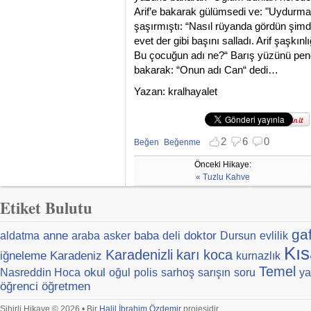
Arif’e bakarak gülümsedi ve: "Uydurma
şaşırmıştı: “Nasıl rüyanda gördün şimdi
evet der gibi başını salladı. Arif şaşkı
Bu çocuğun adı ne?“ Barış yüzünü pen
bakarak: “Onun adı Can“ dedi…
Yazan: kralhayalet
2
6
0
Beğen
Beğenme
Beğenmekten vazgeç
Beğenmemekten vazgeç
Önceki Hikaye:
« Tuzlu Kahve
Etiket Bulutu
ga
anne
baba
doktor
aldatma
araba
asker
deli
Dursun
evlilik
Kıs
Karadenizli
karı
koca
iğneleme
Karadeniz
kurnazlık
Temel
okul
Nasreddin Hoca
oğul
polis
sarhoş
sarışın
soru
ya
öğrenci
öğretmen
Sihirli Hikaye © 2026 • Bir
Halil İbrahim Özdemir
projesidir.