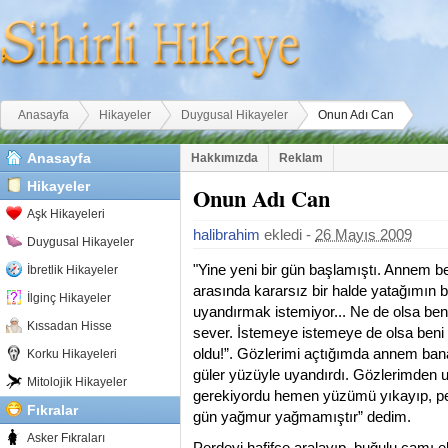
Buradasınız
Anasayfa
Hikayeler
Duygusal Hikayeler
Onun Adı Can
Anasayfa
Hakkımızda
Reklam
Hikayeler
Onun Adı Can
Aşk Hikayeleri
halibrahim
ekledi -
26 Mayıs 2009
Duygusal Hikayeler
"Yine yeni bir gün başlamıştı. Annem
İbretlik Hikayeler
arasında kararsız bir halde yatağımın b
İlginç Hikayeler
uyandırmak istemiyor... Ne de olsa ben 
Kıssadan Hisse
sever. İstemeye istemeye de olsa beni
oldu!”. Gözlerimi açtığımda annem bana
Korku Hikayeleri
güler yüzüyle uyandırdı. Gözlerimde
Mitolojik Hikayeler
gerekiyordu hemen yüzümü yıkayıp, pe
Fıkralar
gün yağmur yağmamıştır” dedim.
Asker Fıkraları
Perdeyi hafifçe aralayıp, buğulu camı e