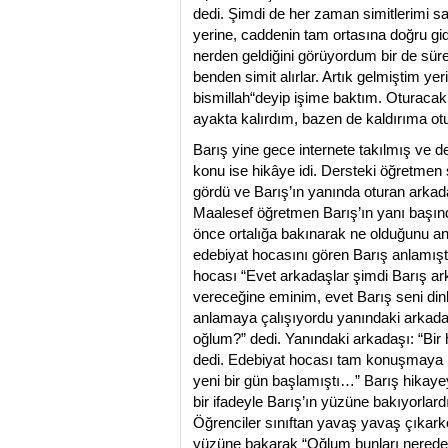
dedi. Şimdi de her zaman simitlerimi sa
yerine, caddenin tam ortasına doğru gi
nerden geldiğini görüyordum bir de süre
benden simit alırlar. Artık gelmiştim y
bismillah“deyip işime baktım. Oturacak
ayakta kalırdım, bazen de kaldırıma ot
Barış yine gece internete takılmış ve d
konu ise hikâye idi. Dersteki öğretmen 
gördü ve Barış’ın yanında oturan arkad
Maalesef öğretmen Barış’ın yanı başında
önce ortalığa bakınarak ne olduğunu a
edebiyat hocasını gören Barış anlamıştı
hocası “Evet arkadaşlar şimdi Barış ar
vereceğine eminim, evet Barış seni din
anlamaya çalışıyordu yanındaki arkad
oğlum?” dedi. Yanındaki arkadaşı: “Bir
dedi. Edebiyat hocası tam konuşmaya b
yeni bir gün başlamıştı…” Barış hikayeyi
bir ifadeyle Barış’ın yüzüne bakıyorlardı,
Öğrenciler sınıftan yavaş yavaş çıkarke
yüzüne bakarak “Oğlum bunları nereden