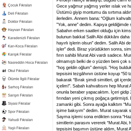
Çocuk Fıkraları
Gece yağmur yağmış yerler ıslak ve ha
Üstümü giyip montumu da sırtıma aldım
Deli Fıkraları
ilerledim. Annem bana: “Oğlum kahvalt
Doktor Fıkraları
”Yok, anne” dedim. Kapıya geldiğimde si
Hayvan Fıkraları
Sabahın erken saatleri olduğu için kim
bulunun bakkal Salih Abi dükkânı daha 
Karadenizli Fıkraları
hayırlı işlerin olsun” dedim. Salih Abi 
Karı-Koca Fıkraları
işler” dedi. Biraz yürüdükten sonra, sim
Karışık Fıkralar
fırın sahibi Murat Abi vardı sadece. Mur
olmamıştı belki de o yüzden beni çok s
Nasreddin Hoca Fıkraları
“hoş geldin oğlum” demişti. ”Hoş bulduk 
Okul Fıkraları
tepsisini tezgâhının üstüne koyup “50 t
Ölümle İlgili Fıkralar
bakarak “Bırak şimdi simitleri, git içerd
içelim!”. Sabah kahvaltısını hep Murat
Sarhoş Fıkraları
onunla beraber yapacaktım. İçeri gidip
Sarışın Fıkraları
fırından yeni çıkmış poğaça getirmişti.
Siyasi Fıkralar
zamanki gibi. Sonra ayağa kalktım “Mur
işime bakıyım” dedim. Murat sayarak simi
Spor Fıkraları
Sayma işlemi sona erdikten sonra “Hazı
Yahudi Fıkraları
simitlerin parasını vererek “Murat Abi, h
Yaşlı Fıkraları
tepsisini başımın üstüne aldım, Murat Ab