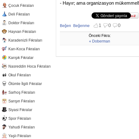
- Hayır; ama organizasyon mükemmel!.
Çocuk Fıkraları
Deli Fıkraları
Doktor Fıkraları
1
0
0
Beğen
Beğenme
Beğenmekten vazgeç
Beğenmemekten vazgeç
Hayvan Fıkraları
Önceki Fıkra:
Karadenizli Fıkraları
« Doberman
Karı-Koca Fıkraları
Karışık Fıkralar
Nasreddin Hoca Fıkraları
Okul Fıkraları
Ölümle İlgili Fıkralar
Sarhoş Fıkraları
Sarışın Fıkraları
Siyasi Fıkralar
Spor Fıkraları
Yahudi Fıkraları
Yaşlı Fıkraları