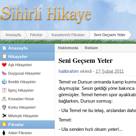
Buradasınız
Anasayfa
Fıkralar
Karadenizli Fıkraları
Seni Geçsem Yeter
Anasayfa
Hakkımızda
Reklam
Hikayeler
Seni Geçsem Yeter
Aşk Hikayeleri
halibrahim
ekledi -
17 Şubat 2011
Duygusal Hikayeler
Temel ve Dursun ormanda kamp kurmuşl
İbretlik Hikayeler
duymuşlar. Sesin geldiği yöne bakınca d
İlginç Hikayeler
görmüşler. Temel hemen spor ayakkabıl
Kıssadan Hisse
bağlarken, Dursun sormuş:
Korku Hikayeleri
- Ula Temel ne bu telaş, arslandan daha
Mitolojik Hikayeler
Temel:
Fıkralar
- Ula senden hızlı olsam yeter!...
Asker Fıkraları