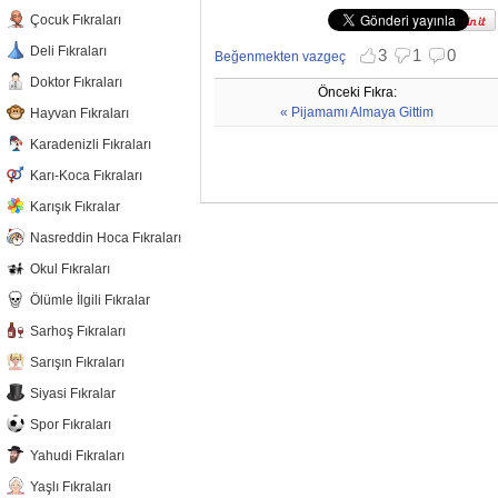
Çocuk Fıkraları
Deli Fıkraları
Beğenme
3
Beğenmemekte
1
0
Beğen
Beğenmekten vazgeç
Doktor Fıkraları
Önceki Fıkra:
« Pijamamı Almaya Gittim
Hayvan Fıkraları
Karadenizli Fıkraları
Karı-Koca Fıkraları
Karışık Fıkralar
Nasreddin Hoca Fıkraları
Okul Fıkraları
Ölümle İlgili Fıkralar
Sarhoş Fıkraları
Sarışın Fıkraları
Siyasi Fıkralar
Spor Fıkraları
Yahudi Fıkraları
Yaşlı Fıkraları