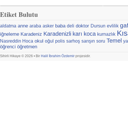
Etiket Bulutu
ga
anne
baba
doktor
aldatma
araba
asker
deli
Dursun
evlilik
Kıs
Karadenizli
karı
koca
iğneleme
Karadeniz
kurnazlık
Temel
okul
Nasreddin Hoca
oğul
polis
sarhoş
sarışın
soru
ya
öğrenci
öğretmen
Sihirli Hikaye © 2026 • Bir
Halil İbrahim Özdemir
projesidir.