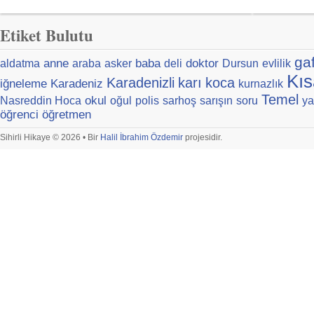
Etiket Bulutu
ga
anne
baba
doktor
aldatma
araba
asker
deli
Dursun
evlilik
Kıs
Karadenizli
karı
koca
iğneleme
Karadeniz
kurnazlık
Temel
okul
Nasreddin Hoca
oğul
polis
sarhoş
sarışın
soru
ya
öğrenci
öğretmen
Sihirli Hikaye © 2026 • Bir
Halil İbrahim Özdemir
projesidir.