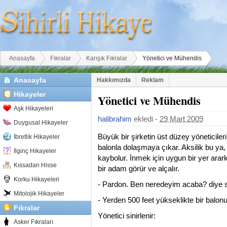
Buradasınız
Anasayfa
Fıkralar
Karışık Fıkralar
Yönetici ve Mühendis
Anasayfa
Hakkımızda
Reklam
Hikayeler
Yönetici ve Mühendis
Aşk Hikayeleri
halibrahim
ekledi -
29 Mart 2009
Duygusal Hikayeler
Büyük bir şirketin üst düzey yöneticile
İbretlik Hikayeler
balonla dolaşmaya çıkar. Aksilik bu ya
İlginç Hikayeler
kaybolur. İnmek için uygun bir yer arar
Kıssadan Hisse
bir adam görür ve alçalır.
Korku Hikayeleri
- Pardon. Ben neredeyim acaba? diye s
Mitolojik Hikayeler
- Yerden 500 feet yükseklikte bir balon
Fıkralar
Yönetici sinirlenir:
Asker Fıkraları