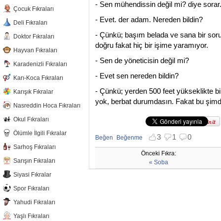
- Sen mühendissin değil mi? diye sorar
Çocuk Fıkraları
- Evet. der adam. Nereden bildin?
Deli Fıkraları
- Çünkü; başım belada ve sana bir so
Doktor Fıkraları
doğru fakat hiç bir işime yaramıyor.
Hayvan Fıkraları
- Sen de yöneticisin değil mi?
Karadenizli Fıkraları
- Evet sen nereden bildin?
Karı-Koca Fıkraları
- Çünkü; yerden 500 feet yükseklikte b
Karışık Fıkralar
yok, berbat durumdasın. Fakat bu şim
Nasreddin Hoca Fıkraları
Okul Fıkraları
Ölümle İlgili Fıkralar
3
1
0
Beğen
Beğenme
Beğenmekten vazgeç
Beğenmemekten vazgeç
Sarhoş Fıkraları
Önceki Fıkra:
Sarışın Fıkraları
« Soba
Siyasi Fıkralar
Spor Fıkraları
Yahudi Fıkraları
Yaşlı Fıkraları