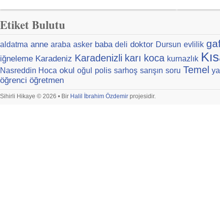
Etiket Bulutu
ga
anne
baba
doktor
aldatma
araba
asker
deli
Dursun
evlilik
Kıs
Karadenizli
karı
koca
iğneleme
Karadeniz
kurnazlık
Temel
okul
Nasreddin Hoca
oğul
polis
sarhoş
sarışın
soru
ya
öğrenci
öğretmen
Sihirli Hikaye © 2026 • Bir
Halil İbrahim Özdemir
projesidir.