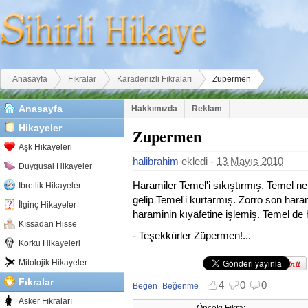
Buradasınız
Anasayfa
Fıkralar
Karadenizli Fıkraları
Zupermen
Anasayfa
Hakkımızda
Reklam
Hikayeler
Zupermen
Aşk Hikayeleri
halibrahim
ekledi -
13 Mayıs 2010
Duygusal Hikayeler
Haramiler Temel'i sıkıştırmış. Temel n
İbretlik Hikayeler
gelip Temel'i kurtarmış. Zorro son haram
İlginç Hikayeler
haraminin kıyafetine işlemiş. Temel de
Kıssadan Hisse
- Teşekkürler Züpermen!...
Korku Hikayeleri
Mitolojik Hikayeler
Fıkralar
4
0
0
Beğen
Beğenme
Beğenmekten vazgeç
Beğenmemekten vazgeç
Asker Fıkraları