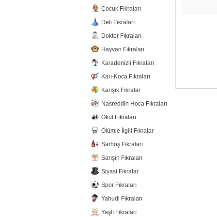
Çocuk Fıkraları
Deli Fıkraları
Doktor Fıkraları
Hayvan Fıkraları
Karadenizli Fıkraları
Karı-Koca Fıkraları
Karışık Fıkralar
Nasreddin Hoca Fıkraları
Okul Fıkraları
Ölümle İlgili Fıkralar
Sarhoş Fıkraları
Sarışın Fıkraları
Siyasi Fıkralar
Spor Fıkraları
Yahudi Fıkraları
Yaşlı Fıkraları