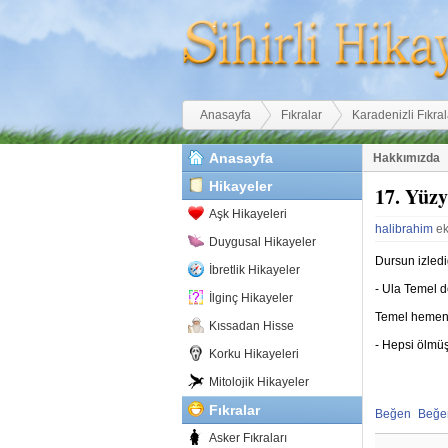
Buradasınız
Anasayfa
Fıkralar
Karadenizli Fıkral
Anasayfa
Hakkımızda
Hikayeler
17. Yüzy
Aşk Hikayeleri
halibrahim
ek
Duygusal Hikayeler
Dursun izledi
İbretlik Hikayeler
- Ula Temel d
İlginç Hikayeler
Temel hemen
Kıssadan Hisse
- Hepsi ölmüşt
Korku Hikayeleri
Mitolojik Hikayeler
Fıkralar
Beğen
Beğ
Beğenmekten
Beğe
Asker Fıkraları