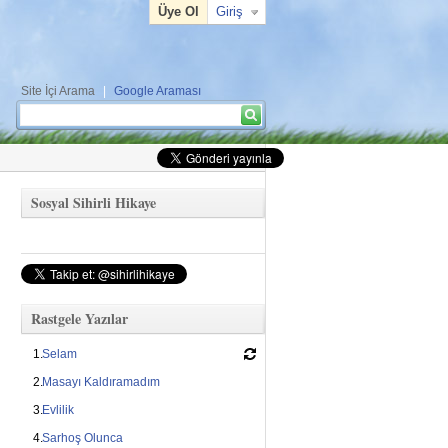
Üye Ol
Giriş
Site İçi Arama
|
Google Araması
Arama formu
Ara
Sosyal Sihirli Hikaye
Rastgele Yazılar
Selam
Masayı Kaldıramadım
Evlilik
Sarhoş Olunca