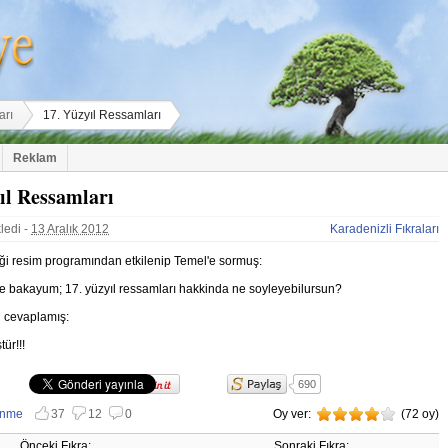
arı
17. Yüzyıl Ressamları
Reklam
ıl Ressamları
ledi -
13 Aralık 2012
Karadenizli Fıkraları
ği resim programından etkilenip Temel'e sormuş:
e bakayum; 17. yüzyıl ressamları hakkinda ne soyleyebilursun?
 cevaplamış:
ür!!!
690
Paylaş
enme
37
12
0
Oy ver:
4
(
72
oy)
 vazgeç
nmemekten vazgeç
Önceki Fıkra:
Sonraki Fıkra: