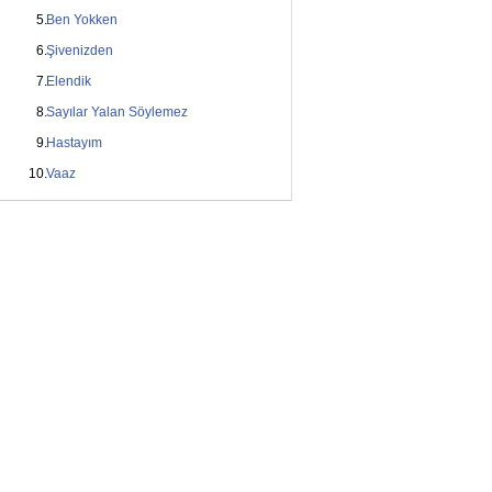
Ben Yokken
Şivenizden
Elendik
Sayılar Yalan Söylemez
Hastayım
Vaaz