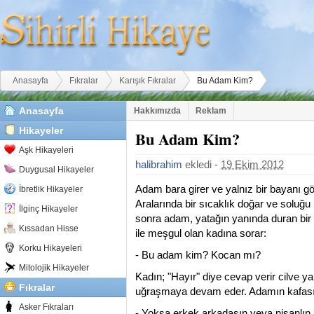
Buradasınız
Anasayfa
Fıkralar
Karışık Fıkralar
Bu Adam Kim?
Anasayfa
Hakkımızda
Reklam
Hikayeler
Bu Adam Kim?
Aşk Hikayeleri
halibrahim
ekledi -
19 Ekim 2012
Duygusal Hikayeler
Adam bara girer ve yalnız bir bayanı gö
İbretlik Hikayeler
Aralarında bir sıcaklık doğar ve soluğu k
İlginç Hikayeler
sonra adam, yatağın yanında duran bir e
Kıssadan Hisse
ile meşgul olan kadına sorar:
Korku Hikayeleri
- Bu adam kim? Kocan mı?
Mitolojik Hikayeler
Kadın; "Hayır" diye cevap verir cilve y
Fıkralar
uğraşmaya devam eder. Adamın kafasına 
Asker Fıkraları
- Yoksa erkek arkadaşın veya nişanlın