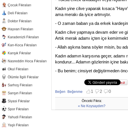
Çocuk Fıkraları
Kadın yine cilve yaparak kısaca "Hayır
Deli Fıkraları
ama merakı da iyice artmıştır.
Doktor Fıkraları
- O zaman baban ya da erkek kardeşin
Hayvan Fıkraları
Kadın cilve yapmaya devam eder ve gül
Karadenizli Fıkraları
Artık merak adamı içten içe kemirmekted
Karı-Koca Fıkraları
- Allah aşkına bana söyler misin, bu a
Karışık Fıkralar
Kadın adamın karşısına geçer, adamı r
Nasreddin Hoca Fıkraları
kondurur... Adamın gözlerinin içine baka
Okul Fıkraları
- Bu benim; cinsiyet değiştirmeden önce
Ölümle İlgili Fıkralar
Sarhoş Fıkraları
1
2
0
Beğen
Beğenme
Sarışın Fıkraları
Beğenmekten vazgeç
Beğenmemekten vazgeç
Önceki Fıkra:
Siyasi Fıkralar
« Ne Koysaydım?
Spor Fıkraları
Yahudi Fıkraları
Yaşlı Fıkraları