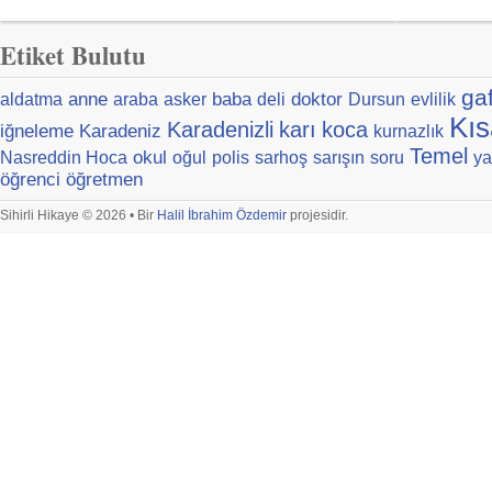
Etiket Bulutu
ga
anne
baba
doktor
aldatma
araba
asker
deli
Dursun
evlilik
Kıs
Karadenizli
karı
koca
iğneleme
Karadeniz
kurnazlık
Temel
okul
Nasreddin Hoca
oğul
polis
sarhoş
sarışın
soru
ya
öğrenci
öğretmen
Sihirli Hikaye © 2026 • Bir
Halil İbrahim Özdemir
projesidir.