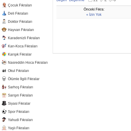
Beğen
Beğenme
Çocuk Fıkraları
Beğenmekten vazgeç
Beğenmemekten vazgeç
Önceki Fıkra:
Deli Fıkraları
« İzin Yok
Doktor Fıkraları
Hayvan Fıkraları
Karadenizli Fıkraları
Karı-Koca Fıkraları
Karışık Fıkralar
Nasreddin Hoca Fıkraları
Okul Fıkraları
Ölümle İlgili Fıkralar
Sarhoş Fıkraları
Sarışın Fıkraları
Siyasi Fıkralar
Spor Fıkraları
Yahudi Fıkraları
Yaşlı Fıkraları