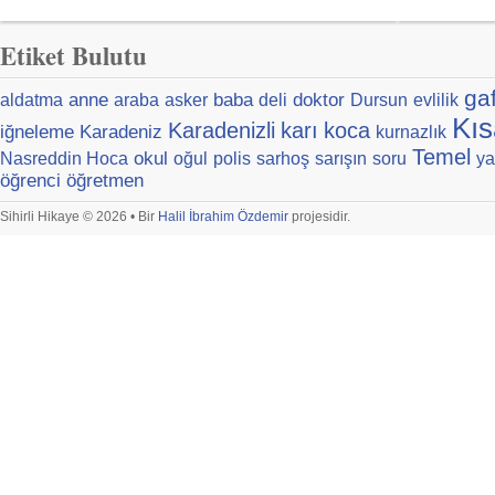
Etiket Bulutu
ga
anne
baba
doktor
aldatma
araba
asker
deli
Dursun
evlilik
Kıs
Karadenizli
karı
koca
iğneleme
Karadeniz
kurnazlık
Temel
okul
Nasreddin Hoca
oğul
polis
sarhoş
sarışın
soru
ya
öğrenci
öğretmen
Sihirli Hikaye © 2026 • Bir
Halil İbrahim Özdemir
projesidir.