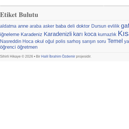
Etiket Bulutu
ga
anne
baba
doktor
aldatma
araba
asker
deli
Dursun
evlilik
Kıs
Karadenizli
karı
koca
iğneleme
Karadeniz
kurnazlık
Temel
okul
Nasreddin Hoca
oğul
polis
sarhoş
sarışın
soru
ya
öğrenci
öğretmen
Sihirli Hikaye © 2026 • Bir
Halil İbrahim Özdemir
projesidir.