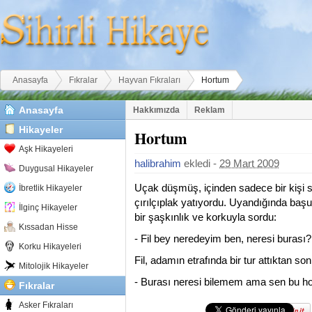
Buradasınız
Anasayfa
Fıkralar
Hayvan Fıkraları
Hortum
Anasayfa
Hakkımızda
Reklam
Hikayeler
Hortum
Aşk Hikayeleri
halibrahim
ekledi -
29 Mart 2009
Duygusal Hikayeler
Uçak düşmüş, içinden sadece bir kişi sa
İbretlik Hikayeler
çırılçıplak yatıyordu. Uyandığında baş
İlginç Hikayeler
bir şaşkınlık ve korkuyla sordu:
Kıssadan Hisse
- Fil bey neredeyim ben, neresi burası?
Korku Hikayeleri
Fil, adamın etrafında bir tur attıktan son
Mitolojik Hikayeler
- Burası neresi bilemem ama sen bu hor
Fıkralar
Asker Fıkraları