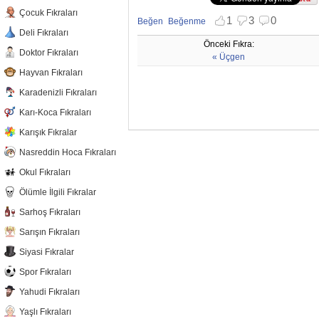
Çocuk Fıkraları
1
3
0
Beğen
Beğenme
Deli Fıkraları
Beğenmekten vazgeç
Beğenmemekten vazgeç
Önceki Fıkra:
Doktor Fıkraları
« Üçgen
Hayvan Fıkraları
Karadenizli Fıkraları
Karı-Koca Fıkraları
Karışık Fıkralar
Nasreddin Hoca Fıkraları
Okul Fıkraları
Ölümle İlgili Fıkralar
Sarhoş Fıkraları
Sarışın Fıkraları
Siyasi Fıkralar
Spor Fıkraları
Yahudi Fıkraları
Yaşlı Fıkraları